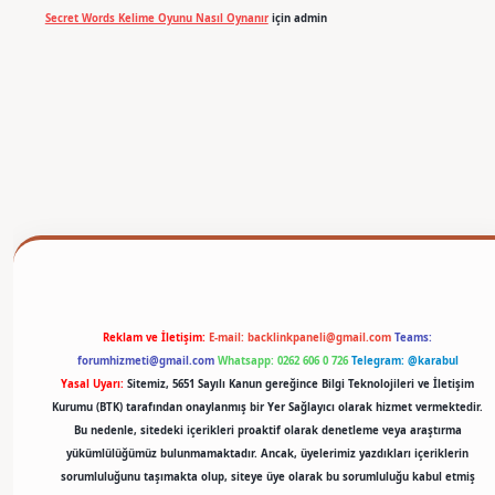
Secret Words Kelime Oyunu Nasıl Oynanır
için
admin
betexper
Reklam ve İletişim:
E-mail:
backlinkpaneli@gmail.com
Teams:
forumhizmeti@gmail.com
Whatsapp: 0262 606 0 726
Telegram: @karabul
Yasal Uyarı:
Sitemiz, 5651 Sayılı Kanun gereğince Bilgi Teknolojileri ve İletişim
Kurumu (BTK) tarafından onaylanmış bir Yer Sağlayıcı olarak hizmet vermektedir.
Bu nedenle, sitedeki içerikleri proaktif olarak denetleme veya araştırma
yükümlülüğümüz bulunmamaktadır. Ancak, üyelerimiz yazdıkları içeriklerin
sorumluluğunu taşımakta olup, siteye üye olarak bu sorumluluğu kabul etmiş