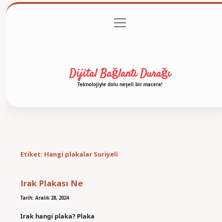
menüyü
Anasayfa
Gizlilik Politikası
Yasal Uyarı
aç
Hakkımızda
Dijital Bağlantı Durağı
Teknolojiyle dolu neşeli bir macera!
Etiket:
Hangi plakalar Suriyeli
Irak Plakası Ne
Tarih: Aralık 28, 2024
Irak hangi plaka? Plaka