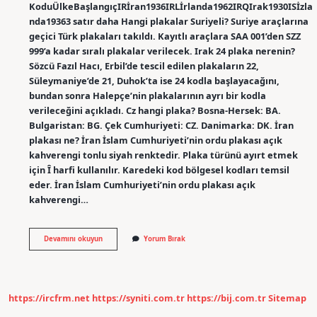
KoduÜlkeBaşlangıçIRİran1936IRLİrlanda1962IRQIrak1930ISİzla
nda19363 satır daha Hangi plakalar Suriyeli? Suriye araçlarına
geçici Türk plakaları takıldı. Kayıtlı araçlara SAA 001’den SZZ
999’a kadar sıralı plakalar verilecek. Irak 24 plaka nerenin?
Sözcü Fazıl Hacı, Erbil’de tescil edilen plakaların 22,
Süleymaniye’de 21, Duhok’ta ise 24 kodla başlayacağını,
bundan sonra Halepçe’nin plakalarının ayrı bir kodla
verileceğini açıkladı. Cz hangi plaka? Bosna-Hersek: BA.
Bulgaristan: BG. Çek Cumhuriyeti: CZ. Danimarka: DK. İran
plakası ne? İran İslam Cumhuriyeti’nin ordu plakası açık
kahverengi tonlu siyah renktedir. Plaka türünü ayırt etmek
için Î harfi kullanılır. Karedeki kod bölgesel kodları temsil
eder. İran İslam Cumhuriyeti’nin ordu plakası açık
kahverengi…
Irak
Devamını okuyun
Yorum Bırak
Plakası
Ne
https://ircfrm.net
https://syniti.com.tr
https://bij.com.tr
Sitemap