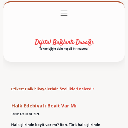
menüyü
Anasayfa
Gizlilik Politikası
Yasal Uyarı
aç
Hakkımızda
Dijital Bağlantı Durağı
Teknolojiyle dolu neşeli bir macera!
Etiket:
Halk hikayelerinin özellikleri nelerdir
Halk Edebiyatı Beyit Var Mı
Tarih: Aralık 18, 2024
Halk şiirinde beyit var mı? Ben. Türk halk şiirinde