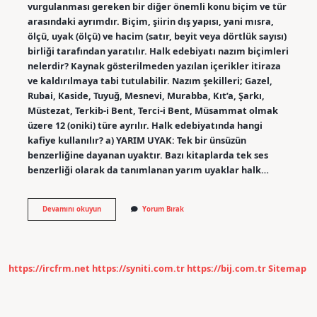
vurgulanması gereken bir diğer önemli konu biçim ve tür
arasındaki ayrımdır. Biçim, şiirin dış yapısı, yani mısra,
ölçü, uyak (ölçü) ve hacim (satır, beyit veya dörtlük sayısı)
birliği tarafından yaratılır. Halk edebiyatı nazım biçimleri
nelerdir? Kaynak gösterilmeden yazılan içerikler itiraza
ve kaldırılmaya tabi tutulabilir. Nazım şekilleri; Gazel,
Rubai, Kaside, Tuyuğ, Mesnevi, Murabba, Kıt’a, Şarkı,
Müstezat, Terkib-i Bent, Terci-i Bent, Müsammat olmak
üzere 12 (oniki) türe ayrılır. Halk edebiyatında hangi
kafiye kullanılır? a) YARIM UYAK: Tek bir ünsüzün
benzerliğine dayanan uyaktır. Bazı kitaplarda tek ses
benzerliği olarak da tanımlanan yarım uyaklar halk…
Halk
Devamını okuyun
Yorum Bırak
Edebiyatı
Beyit
Var
Mı
https://ircfrm.net
https://syniti.com.tr
https://bij.com.tr
Sitemap