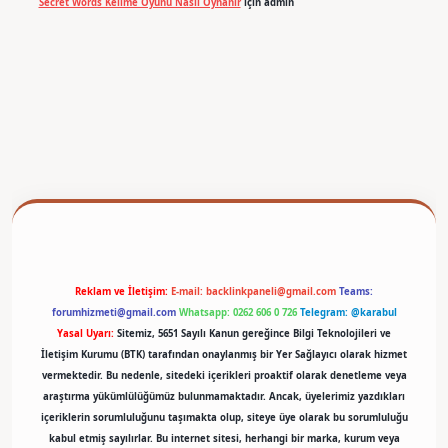
Secret Words Kelime Oyunu Nasıl Oynanır
için
admin
er
Reklam ve İletişim:
E-mail:
backlinkpaneli@gmail.com
Teams:
forumhizmeti@gmail.com
Whatsapp: 0262 606 0 726
Telegram: @karabul
Yasal Uyarı:
Sitemiz, 5651 Sayılı Kanun gereğince Bilgi Teknolojileri ve
İletişim Kurumu (BTK) tarafından onaylanmış bir Yer Sağlayıcı olarak hizmet
vermektedir. Bu nedenle, sitedeki içerikleri proaktif olarak denetleme veya
araştırma yükümlülüğümüz bulunmamaktadır. Ancak, üyelerimiz yazdıkları
içeriklerin sorumluluğunu taşımakta olup, siteye üye olarak bu sorumluluğu
kabul etmiş sayılırlar. Bu internet sitesi, herhangi bir marka, kurum veya