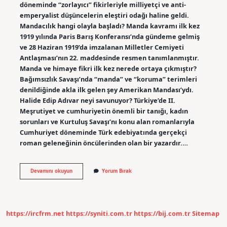
döneminde “zorlayıcı” fikirleriyle milliyetçi ve anti-
emperyalist düşüncelerin eleştiri odağı haline geldi.
Mandacılık hangi olayla başladı? Manda kavramı ilk kez
1919 yılında Paris Barış Konferansı’nda gündeme gelmiş
ve 28 Haziran 1919’da imzalanan Milletler Cemiyeti
Antlaşması’nın 22. maddesinde resmen tanımlanmıştır.
Manda ve himaye fikri ilk kez nerede ortaya çıkmıştır?
Bağımsızlık Savaşı’nda “manda” ve “koruma” terimleri
denildiğinde akla ilk gelen şey Amerikan Mandası’ydı.
Halide Edip Adıvar neyi savunuyor? Türkiye’de II.
Meşrutiyet ve cumhuriyetin önemli bir tanığı, kadın
sorunları ve Kurtuluş Savaşı’nı konu alan romanlarıyla
Cumhuriyet döneminde Türk edebiyatında gerçekçi
roman geleneğinin öncülerinden olan bir yazardır.…
Mandacılığı
Devamını okuyun
Yorum Bırak
Kimler
Savundu
https://ircfrm.net
https://syniti.com.tr
https://bij.com.tr
Sitemap