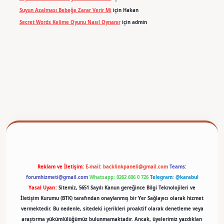
Suyun Azalması Bebeğe Zarar Verir Mi
için
Hakan
Secret Words Kelime Oyunu Nasıl Oynanır
için
admin
betexper
Reklam ve İletişim:
E-mail:
backlinkpaneli@gmail.com
Teams:
forumhizmeti@gmail.com
Whatsapp: 0262 606 0 726
Telegram: @karabul
Yasal Uyarı:
Sitemiz, 5651 Sayılı Kanun gereğince Bilgi Teknolojileri ve
İletişim Kurumu (BTK) tarafından onaylanmış bir Yer Sağlayıcı olarak hizmet
vermektedir. Bu nedenle, sitedeki içerikleri proaktif olarak denetleme veya
araştırma yükümlülüğümüz bulunmamaktadır. Ancak, üyelerimiz yazdıkları