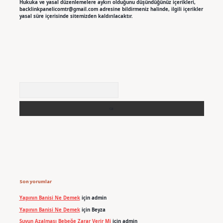
Hukuka ve yasal düzenlemelere aykırı olduğunu düşündüğünüz içerikleri,
backlinkpanelicomtr@gmail.com
adresine bildirmeniz halinde, ilgili içerikler
yasal süre içerisinde sitemizden kaldırılacaktır.
Arama
Son yorumlar
Yapının Banisi Ne Demek
için
admin
Yapının Banisi Ne Demek
için
Beyza
Suyun Azalması Bebeğe Zarar Verir Mi
için
admin