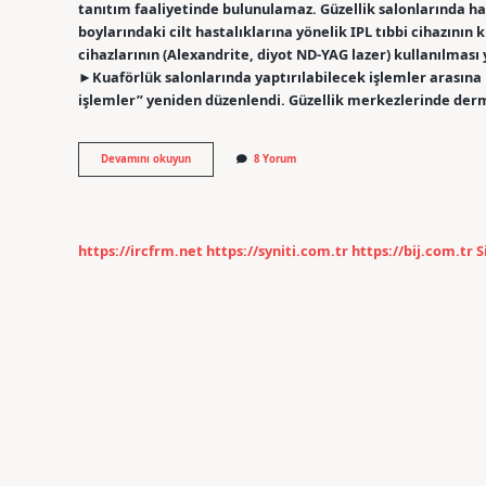
tanıtım faaliyetinde bulunulamaz. Güzellik salonlarında han
boylarındaki cilt hastalıklarına yönelik IPL tıbbi cihazının
cihazlarının (Alexandrite, diyot ND-YAG lazer) kullanılması
►Kuaförlük salonlarında yaptırılabilecek işlemler arasına
işlemler” yeniden düzenlendi. Güzellik merkezlerinde der
Güzellik
Devamını okuyun
8 Yorum
Merkezlerinde
Neler
Yasak
https://ircfrm.net
https://syniti.com.tr
https://bij.com.tr
S