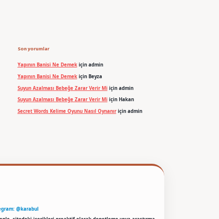
Son yorumlar
Yapının Banisi Ne Demek
için
admin
Yapının Banisi Ne Demek
için
Beyza
Suyun Azalması Bebeğe Zarar Verir Mi
için
admin
Suyun Azalması Bebeğe Zarar Verir Mi
için
Hakan
Secret Words Kelime Oyunu Nasıl Oynanır
için
admin
egram: @karabul