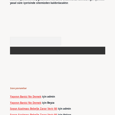
yasal süre içerisinde sitemizden kaldırılacaktır.
Arama
Son yorumlar
Yapının Banisi Ne Demek
için
admin
Yapının Banisi Ne Demek
için
Beyza
Suyun Azalması Bebeğe Zarar Verir Mi
için
admin
Suyun Azalması Bebeğe Zarar Verir Mi
için
Hakan