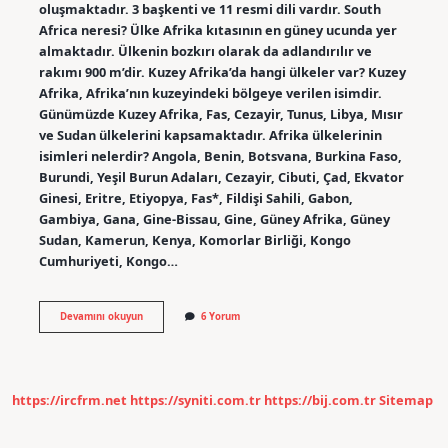
oluşmaktadır. 3 başkenti ve 11 resmi dili vardır. South
Africa neresi? Ülke Afrika kıtasının en güney ucunda yer
almaktadır. Ülkenin bozkırı olarak da adlandırılır ve
rakımı 900 m’dir. Kuzey Afrika’da hangi ülkeler var? Kuzey
Afrika, Afrika’nın kuzeyindeki bölgeye verilen isimdir.
Günümüzde Kuzey Afrika, Fas, Cezayir, Tunus, Libya, Mısır
ve Sudan ülkelerini kapsamaktadır. Afrika ülkelerinin
isimleri nelerdir? Angola, Benin, Botsvana, Burkina Faso,
Burundi, Yeşil Burun Adaları, Cezayir, Cibuti, Çad, Ekvator
Ginesi, Eritre, Etiyopya, Fas*, Fildişi Sahili, Gabon,
Gambiya, Gana, Gine-Bissau, Gine, Güney Afrika, Güney
Sudan, Kamerun, Kenya, Komorlar Birliği, Kongo
Cumhuriyeti, Kongo…
South
Devamını okuyun
6 Yorum
Africa
Hangi
Ülkeler
https://ircfrm.net
https://syniti.com.tr
https://bij.com.tr
Sitemap