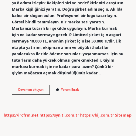
şu 8 adımı izleyin: Rakiplerinizi ve hedef kitlenizi araştırın.
Marka kişiliğinizi yaratın. Doğru şirket adını seçin. Akılda
kalıcı bir slogan bulun. Profesyonel bir logo tasarlayın.
Görsel bir dil tanımlayın. Bir marka sesi yaratın.
Markanızı tutarlı bir şekilde uygulayın. Marka kurmak
için ne kadar sermaye gerekli? Limited şirket için asgari
sermaye 10.000 TL, anonim şirket için ise 50.000 TL’dir. İlk
etapta yatırım, ekipman alımı ve büyük ithalatlar
yapılacaksa ileride ödeme sorunları yaşanmaması için bu
tutarların daha yüksek olması gerekmektedir. Giyim
markası kurmak için ne kadar para lazım? Çünkü bir
giyim mağazası açmak düşündüğünüz kadar…
Marka
Devamını okuyun
Yorum Bırak
Kurmak
Zor
Mu
https://ircfrm.net
https://syniti.com.tr
https://bij.com.tr
Sitemap