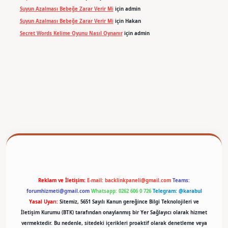
Suyun Azalması Bebeğe Zarar Verir Mi
için
admin
Suyun Azalması Bebeğe Zarar Verir Mi
için
Hakan
Secret Words Kelime Oyunu Nasıl Oynanır
için
admin
betexper
Reklam ve İletişim:
E-mail:
backlinkpaneli@gmail.com
Teams:
forumhizmeti@gmail.com
Whatsapp: 0262 606 0 726
Telegram: @karabul
Yasal Uyarı:
Sitemiz, 5651 Sayılı Kanun gereğince Bilgi Teknolojileri ve
İletişim Kurumu (BTK) tarafından onaylanmış bir Yer Sağlayıcı olarak hizmet
vermektedir. Bu nedenle, sitedeki içerikleri proaktif olarak denetleme veya