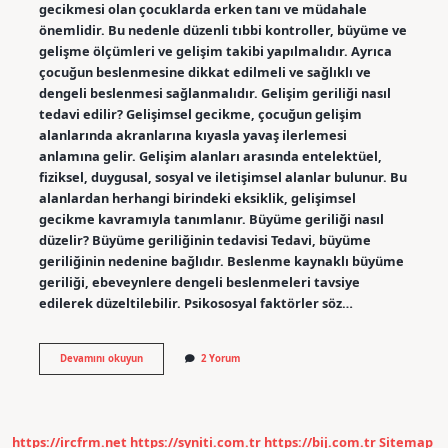
gecikmesi olan çocuklarda erken tanı ve müdahale
önemlidir. Bu nedenle düzenli tıbbi kontroller, büyüme ve
gelişme ölçümleri ve gelişim takibi yapılmalıdır. Ayrıca
çocuğun beslenmesine dikkat edilmeli ve sağlıklı ve
dengeli beslenmesi sağlanmalıdır. Gelişim geriliği nasıl
tedavi edilir? Gelişimsel gecikme, çocuğun gelişim
alanlarında akranlarına kıyasla yavaş ilerlemesi
anlamına gelir. Gelişim alanları arasında entelektüel,
fiziksel, duygusal, sosyal ve iletişimsel alanlar bulunur. Bu
alanlardan herhangi birindeki eksiklik, gelişimsel
gecikme kavramıyla tanımlanır. Büyüme geriliği nasıl
düzelir? Büyüme geriliğinin tedavisi Tedavi, büyüme
geriliğinin nedenine bağlıdır. Beslenme kaynaklı büyüme
geriliği, ebeveynlere dengeli beslenmeleri tavsiye
edilerek düzeltilebilir. Psikososyal faktörler söz…
Gelişim
Devamını okuyun
2 Yorum
Geriliğine
Ne
Iyi
Gelir
https://ircfrm.net
https://syniti.com.tr
https://bij.com.tr
Sitemap