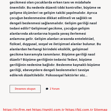
gecikmesi olan çocuklarda erken tanı ve müdahale
önemlidir. Bu nedenle düzenli tıbbi kontroller, büyüme ve
gelişme ölçümleri ve gelişim takibi yapılmalıdır. Ayrıca
çocuğun beslenmesine dikkat edilmeli ve sağlıklı ve
dengeli beslenmesi sağlanmalıdır. Gelişim geriliği nasıl
tedavi edilir? Gelişimsel gecikme, çocuğun gelişim
alanlarında akranlarına kıyasla yavaş ilerlemesi
anlamına gelir. Gelişim alanları arasında entelektüel,
fiziksel, duygusal, sosyal ve iletişimsel alanlar bulunur. Bu
alanlardan herhangi birindeki eksiklik, gelişimsel
gecikme kavramıyla tanımlanır. Büyüme geriliği nasıl
düzelir? Büyüme geriliğinin tedavisi Tedavi, büyüme
geriliğinin nedenine bağlıdır. Beslenme kaynaklı büyüme
geriliği, ebeveynlere dengeli beslenmeleri tavsiye
edilerek düzeltilebilir. Psikososyal faktörler söz…
Gelişim
Devamını okuyun
2 Yorum
Geriliğine
Ne
Iyi
Gelir
https://ircfrm.net
https://syniti.com.tr
https://bij.com.tr
Sitemap