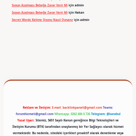
Suyun Azalması Bebeğe Zarar Verir Mi
için
admin
Suyun Azalması Bebeğe Zarar Verir Mi
için
Hakan
Secret Words Kelime Oyunu Nasıl Oynanır
için
admin
er
Reklam ve İletişim:
E-mail:
backlinkpaneli@gmail.com
Teams:
forumhizmeti@gmail.com
Whatsapp: 0262 606 0 726
Telegram: @karabul
Yasal Uyarı:
Sitemiz, 5651 Sayılı Kanun gereğince Bilgi Teknolojileri ve
İletişim Kurumu (BTK) tarafından onaylanmış bir Yer Sağlayıcı olarak hizmet
vermektedir. Bu nedenle, sitedeki içerikleri proaktif olarak denetleme veya