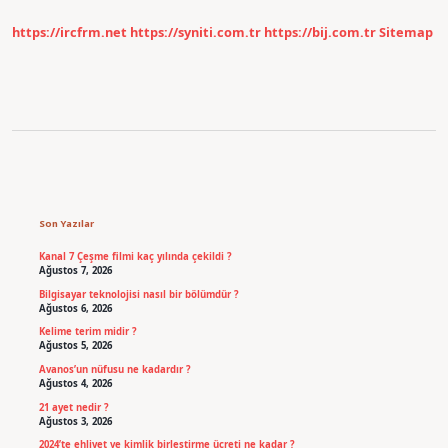
Işletmenin
Tek
https://ircfrm.net
https://syniti.com.tr
https://bij.com.tr
Sitemap
Bir
Işletme
Haline
Gelmesiyle
Oluşan
Birleşmeye
Ne
Ad
Verilir
Sidebar
Son Yazılar
Kanal 7 Çeşme filmi kaç yılında çekildi ?
Ağustos 7, 2026
Bilgisayar teknolojisi nasıl bir bölümdür ?
Ağustos 6, 2026
Kelime terim midir ?
Ağustos 5, 2026
Avanos’un nüfusu ne kadardır ?
Ağustos 4, 2026
21 ayet nedir ?
Ağustos 3, 2026
2024’te ehliyet ve kimlik birleştirme ücreti ne kadar ?