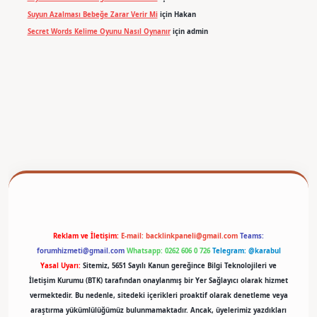
Suyun Azalması Bebeğe Zarar Verir Mi
için
Hakan
Secret Words Kelime Oyunu Nasıl Oynanır
için
admin
betexper
Reklam ve İletişim:
E-mail:
backlinkpaneli@gmail.com
Teams:
forumhizmeti@gmail.com
Whatsapp: 0262 606 0 726
Telegram: @karabul
Yasal Uyarı:
Sitemiz, 5651 Sayılı Kanun gereğince Bilgi Teknolojileri ve
İletişim Kurumu (BTK) tarafından onaylanmış bir Yer Sağlayıcı olarak hizmet
vermektedir. Bu nedenle, sitedeki içerikleri proaktif olarak denetleme veya
araştırma yükümlülüğümüz bulunmamaktadır. Ancak, üyelerimiz yazdıkları