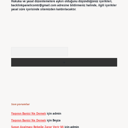
Hukuka ve yasal düzenlemelere aykırı olduğunu düşündüğünüz içerikleri,
backlinkpanelicomtr@gmail.com
adresine bildirmeniz halinde, ilgili içerikler
yasal süre içerisinde sitemizden kaldırılacaktır.
Arama
Son yorumlar
Yapının Banisi Ne Demek
için
admin
Yapının Banisi Ne Demek
için
Beyza
Suyun Azalması Bebeğe Zarar Verir Mi
için
admin