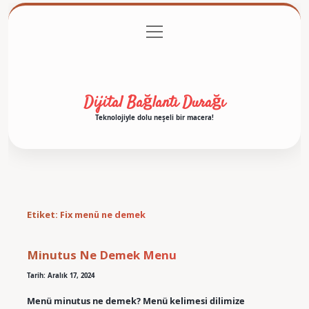
menüyü
Anasayfa
Gizlilik Politikası
Yasal Uyarı
aç
Hakkımızda
Dijital Bağlantı Durağı
Teknolojiyle dolu neşeli bir macera!
Etiket:
Fix menü ne demek
Minutus Ne Demek Menu
Tarih: Aralık 17, 2024
Menü minutus ne demek? Menü kelimesi dilimize