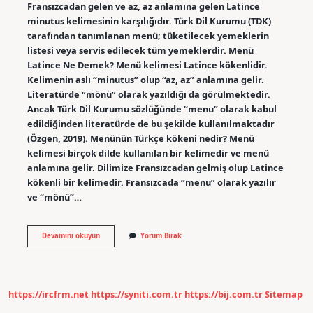
Fransızcadan gelen ve az, az anlamına gelen Latince
minutus kelimesinin karşılığıdır. Türk Dil Kurumu (TDK)
tarafından tanımlanan menü; tüketilecek yemeklerin
listesi veya servis edilecek tüm yemeklerdir. Menü
Latince Ne Demek? Menü kelimesi Latince kökenlidir.
Kelimenin aslı “minutus” olup “az, az” anlamına gelir.
Literatürde “mönü” olarak yazıldığı da görülmektedir.
Ancak Türk Dil Kurumu sözlüğünde “menu” olarak kabul
edildiğinden literatürde de bu şekilde kullanılmaktadır
(Özgen, 2019). Menünün Türkçe kökeni nedir? Menü
kelimesi birçok dilde kullanılan bir kelimedir ve menü
anlamına gelir. Dilimize Fransızcadan gelmiş olup Latince
kökenli bir kelimedir. Fransızcada “menu” olarak yazılır
ve “mönü”…
Minutus
Devamını okuyun
Yorum Bırak
Ne
Demek
Menu
https://ircfrm.net
https://syniti.com.tr
https://bij.com.tr
Sitemap