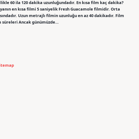
ikle 60 ila 120 dakika uzunluğundadır. En kısa film kaç dakika?
nyanın en kısa filmi 5 saniyelik Fresh Guacamole filmidir. Orta
sındadır. Uzun metrajlı filmin uzunluğu en az 40 dakikadır. Film
rim süreleri Ancak günümüzde…
itemap