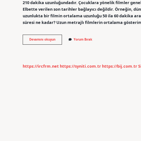
210 dakika uzunluğundadır. Çocuklara yönelik filmler genell
Elbette verilen son tarihler bağlayıcı değildir. Örneğin, dü
uzunlukta bir filmin ortalama uzunluğu 50 ila 60 dakika ara
süresi ne kadar? Uzun metrajlı filmlerin ortalama göste
Filmler
Devamını okuyun
Yorum Bırak
Kaç
Dakikadır
https://ircfrm.net
https://syniti.com.tr
https://bij.com.tr
S