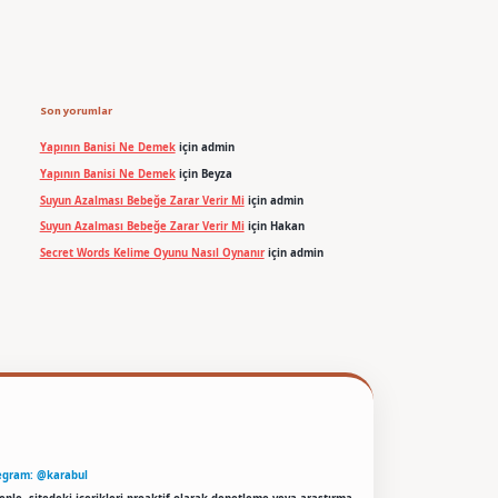
Son yorumlar
Yapının Banisi Ne Demek
için
admin
Yapının Banisi Ne Demek
için
Beyza
Suyun Azalması Bebeğe Zarar Verir Mi
için
admin
Suyun Azalması Bebeğe Zarar Verir Mi
için
Hakan
Secret Words Kelime Oyunu Nasıl Oynanır
için
admin
egram: @karabul