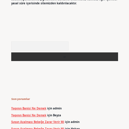
yasal süre içerisinde sitemizden kaldırılacaktır.
Arama
Son yorumlar
Yapının Banisi Ne Demek
için
admin
Yapının Banisi Ne Demek
için
Beyza
Suyun Azalması Bebeğe Zarar Verir Mi
için
admin
Suyun Azalması Bebeğe Zarar Verir Mi
için
Hakan