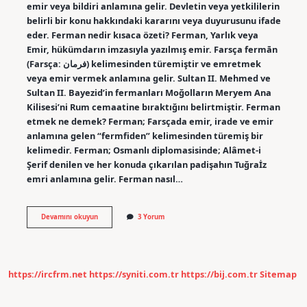
emir veya bildiri anlamına gelir. Devletin veya yetkililerin
belirli bir konu hakkındaki kararını veya duyurusunu ifade
eder. Ferman nedir kısaca özeti? Ferman, Yarlık veya
Emir, hükümdarın imzasıyla yazılmış emir. Farsça fermān
(Farsça: فرمان) kelimesinden türemiştir ve emretmek
veya emir vermek anlamına gelir. Sultan II. Mehmed ve
Sultan II. Bayezid’in fermanları Moğolların Meryem Ana
Kilisesi’ni Rum cemaatine bıraktığını belirtmiştir. Ferman
etmek ne demek? Ferman; Farsçada emir, irade ve emir
anlamına gelen “fermfiden” kelimesinden türemiş bir
kelimedir. Ferman; Osmanlı diplomasisinde; Alâmet-i
Şerif denilen ve her konuda çıkarılan padişahın Tuğraİz
emri anlamına gelir. Ferman nasıl…
Ferman
Devamını okuyun
3 Yorum
Gelmek
Ne
Demek
https://ircfrm.net
https://syniti.com.tr
https://bij.com.tr
Sitemap