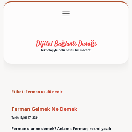
menüyü
Anasayfa
Gizlilik Politikası
Yasal Uyarı
aç
Hakkımızda
Dijital Bağlantı Durağı
Teknolojiyle dolu neşeli bir macera!
Etiket:
Ferman usulü nedir
Ferman Gelmek Ne Demek
Tarih: Eylül 17, 2024
Ferman olur ne demek? Anlamı: Ferman, resmi yazılı