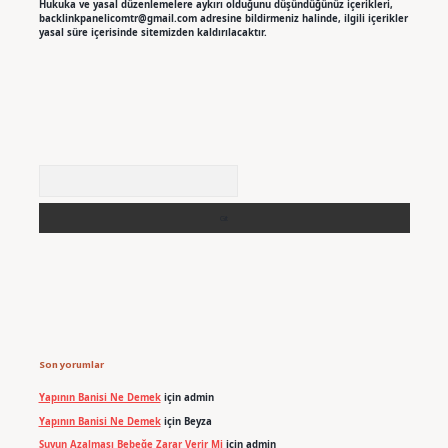
Hukuka ve yasal düzenlemelere aykırı olduğunu düşündüğünüz içerikleri,
backlinkpanelicomtr@gmail.com
adresine bildirmeniz halinde, ilgili içerikler
yasal süre içerisinde sitemizden kaldırılacaktır.
Arama
Son yorumlar
Yapının Banisi Ne Demek
için
admin
Yapının Banisi Ne Demek
için
Beyza
Suyun Azalması Bebeğe Zarar Verir Mi
için
admin