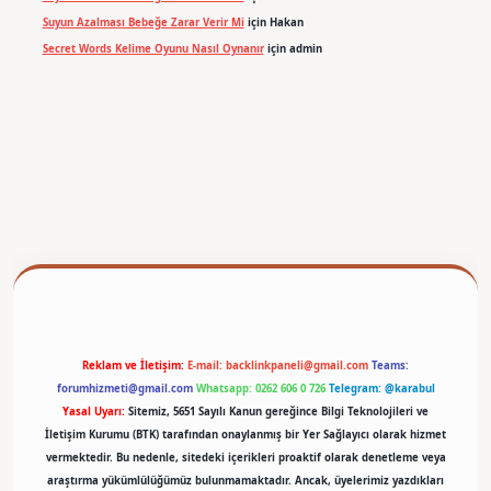
Suyun Azalması Bebeğe Zarar Verir Mi
için
Hakan
Secret Words Kelime Oyunu Nasıl Oynanır
için
admin
betexper
Reklam ve İletişim:
E-mail:
backlinkpaneli@gmail.com
Teams:
forumhizmeti@gmail.com
Whatsapp: 0262 606 0 726
Telegram: @karabul
Yasal Uyarı:
Sitemiz, 5651 Sayılı Kanun gereğince Bilgi Teknolojileri ve
İletişim Kurumu (BTK) tarafından onaylanmış bir Yer Sağlayıcı olarak hizmet
vermektedir. Bu nedenle, sitedeki içerikleri proaktif olarak denetleme veya
araştırma yükümlülüğümüz bulunmamaktadır. Ancak, üyelerimiz yazdıkları