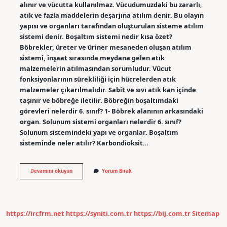
alınır ve vücutta kullanılmaz. Vücudumuzdaki bu zararlı,
atık ve fazla maddelerin deşarjına atılım denir. Bu olayın
yapısı ve organları tarafından oluşturulan sisteme atılım
sistemi denir. Boşaltım sistemi nedir kısa özet?
Böbrekler, üreter ve üriner mesaneden oluşan atılım
sistemi, inşaat sırasında meydana gelen atık
malzemelerin atılmasından sorumludur. Vücut
fonksiyonlarının sürekliliği için hücrelerden atık
malzemeler çıkarılmalıdır. Sabit ve sıvı atık kan içinde
taşınır ve böbreğe iletilir. Böbreğin boşaltımdaki
görevleri nelerdir 6. sınıf? 1- Böbrek alanının arkasındaki
organ. Solunum sistemi organları nelerdir 6. sınıf?
Solunum sistemindeki yapı ve organlar. Boşaltım
sisteminde neler atılır? Karbondioksit…
6
Devamını okuyun
Yorum Bırak
Sınıf
Fen
Bilimleri
Boşaltım
Sistemi
https://ircfrm.net
https://syniti.com.tr
https://bij.com.tr
Sitemap
Nedir