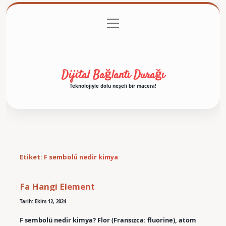
menüyü
Anasayfa
Gizlilik Politikası
Yasal Uyarı
aç
Hakkımızda
Dijital Bağlantı Durağı
Teknolojiyle dolu neşeli bir macera!
Etiket:
F sembolü nedir kimya
Fa Hangi Element
Tarih: Ekim 12, 2024
F sembolü nedir kimya? Flor (Fransızca: fluorine), atom