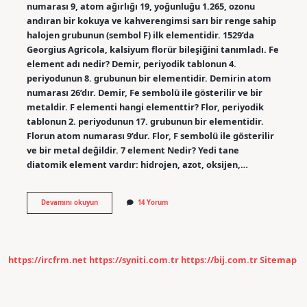
numarası 9, atom ağırlığı 19, yoğunluğu 1.265, ozonu
andıran bir kokuya ve kahverengimsi sarı bir renge sahip
halojen grubunun (sembol F) ilk elementidir. 1529’da
Georgius Agricola, kalsiyum florür bileşiğini tanımladı. Fe
element adı nedir? Demir, periyodik tablonun 4.
periyodunun 8. grubunun bir elementidir. Demirin atom
numarası 26’dır. Demir, Fe sembolü ile gösterilir ve bir
metaldir. F elementi hangi elementtir? Flor, periyodik
tablonun 2. periyodunun 17. grubunun bir elementidir.
Florun atom numarası 9’dur. Flor, F sembolü ile gösterilir
ve bir metal değildir. 7 element Nedir? Yedi tane
diatomik element vardır: hidrojen, azot, oksijen,…
Fa
Devamını okuyun
14 Yorum
Hangi
Element
https://ircfrm.net
https://syniti.com.tr
https://bij.com.tr
Sitemap