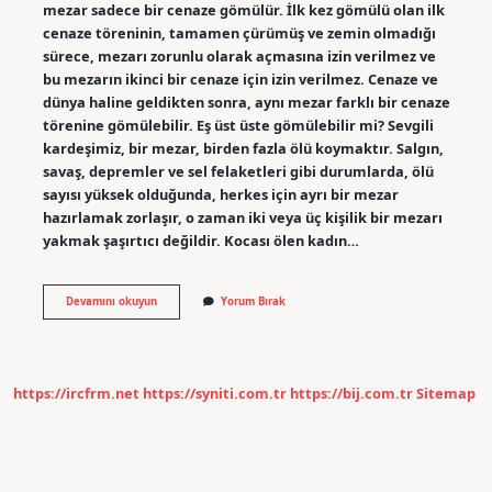
mezar sadece bir cenaze gömülür. İlk kez gömülü olan ilk
cenaze töreninin, tamamen çürümüş ve zemin olmadığı
sürece, mezarı zorunlu olarak açmasına izin verilmez ve
bu mezarın ikinci bir cenaze için izin verilmez. Cenaze ve
dünya haline geldikten sonra, aynı mezar farklı bir cenaze
törenine gömülebilir. Eş üst üste gömülebilir mi? Sevgili
kardeşimiz, bir mezar, birden fazla ölü koymaktır. Salgın,
savaş, depremler ve sel felaketleri gibi durumlarda, ölü
sayısı yüksek olduğunda, herkes için ayrı bir mezar
hazırlamak zorlaşır, o zaman iki veya üç kişilik bir mezarı
yakmak şaşırtıcı değildir. Kocası ölen kadın…
Eş
Devamını okuyun
Yorum Bırak
Üzerine
Gömülür
Mü
https://ircfrm.net
https://syniti.com.tr
https://bij.com.tr
Sitemap