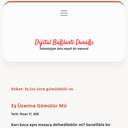
menüyü
Anasayfa
Gizlilik Politikası
Yasal Uyarı
aç
Hakkımızda
Dijital Bağlantı Durağı
Teknolojiyle dolu neşeli bir macera!
Etiket:
Eş üst üste gömülebilir mi
Eş Üzerine Gömülür Mü
Tarih: Nisan 17, 2025
Karı koca aynı mezara defnedilebilir mi? Genellikle bir