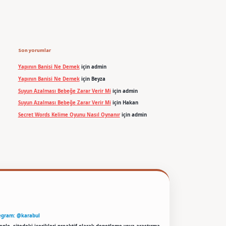
Son yorumlar
Yapının Banisi Ne Demek
için
admin
Yapının Banisi Ne Demek
için
Beyza
Suyun Azalması Bebeğe Zarar Verir Mi
için
admin
Suyun Azalması Bebeğe Zarar Verir Mi
için
Hakan
Secret Words Kelime Oyunu Nasıl Oynanır
için
admin
egram: @karabul