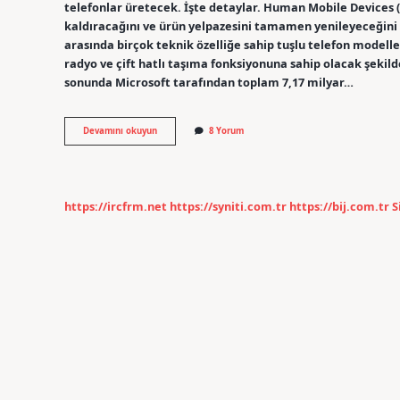
telefonlar üretecek. İşte detaylar. Human Mobile Devices
kaldıracağını ve ürün yelpazesini tamamen yenileyeceğini
arasında birçok teknik özelliğe sahip tuşlu telefon model
radyo ve çift hatlı taşıma fonksiyonuna sahip olacak şekilde
sonunda Microsoft tarafından toplam 7,17 milyar…
Tuşlu
Devamını okuyun
8 Yorum
Telefon
Neden
Üretilmiyor
https://ircfrm.net
https://syniti.com.tr
https://bij.com.tr
S