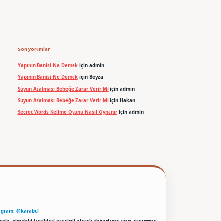
Son yorumlar
Yapının Banisi Ne Demek
için
admin
Yapının Banisi Ne Demek
için
Beyza
Suyun Azalması Bebeğe Zarar Verir Mi
için
admin
Suyun Azalması Bebeğe Zarar Verir Mi
için
Hakan
Secret Words Kelime Oyunu Nasıl Oynanır
için
admin
egram: @karabul