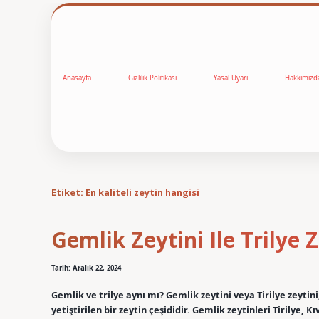
Anasayfa
Gizlilik Politikası
Yasal Uyarı
Hakkımızd
Etiket:
En kaliteli zeytin hangisi
Gemlik Zeytini Ile Trilye 
Tarih: Aralık 22, 2024
Gemlik ve trilye aynı mı? Gemlik zeytini veya Tirilye zeytin
yetiştirilen bir zeytin çeşididir. Gemlik zeytinleri Tirilye, Kı