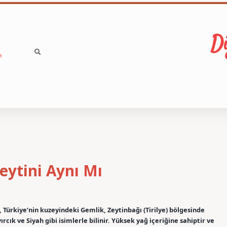
Di
a
Zeytini Aynı Mı
i, Türkiye’nin kuzeyindeki Gemlik, Zeytinbağı (Tirilye) bölgesinde
vırcık ve Siyah gibi isimlerle bilinir. Yüksek yağ içeriğine sahiptir ve