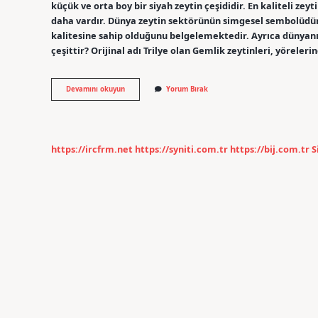
küçük ve orta boy bir siyah zeytin çeşididir. En kaliteli zeyt
daha vardır. Dünya zeytin sektörünün simgesel sembolüdür
kalitesine sahip olduğunu belgelemektedir. Ayrıca dünyanın
çeşittir? Orijinal adı Trilye olan Gemlik zeytinleri, yörele
Gemlik
Devamını okuyun
Yorum Bırak
Zeytini
Ile
Trilye
Zeytini
Aynı
https://ircfrm.net
https://syniti.com.tr
https://bij.com.tr
S
Mı