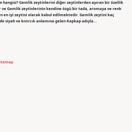
in hangisi? Gemlik zeytinlerini diğer zeytinlerden ayıran bir özellik
 ve Gemlik zeytinlerinin kendine özgü bir tada, aromaya ve renk
 en iyi zeytini olarak kabul edilmektedir. Gemlik zeytini kaç
rinde siyah ve kıvırcık anlamına gelen Kapkap adıyla…
itemap