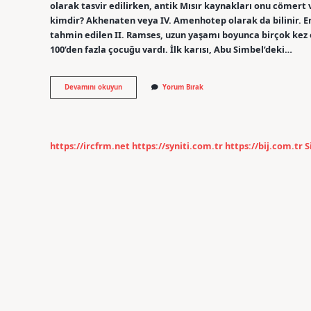
olarak tasvir edilirken, antik Mısır kaynakları onu cömert 
kimdir? Akhenaten veya IV. Amenhotep olarak da bilinir. E
tahmin edilen II. Ramses, uzun yaşamı boyunca birçok kez e
100’den fazla çocuğu vardı. İlk karısı, Abu Simbel’deki…
En
Devamını okuyun
Yorum Bırak
Büyük
Firavun
Kimdir
https://ircfrm.net
https://syniti.com.tr
https://bij.com.tr
S