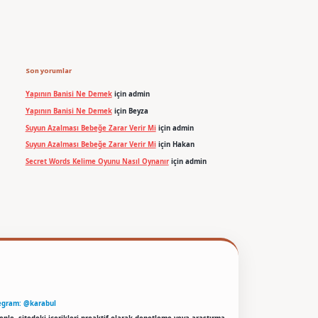
Son yorumlar
Yapının Banisi Ne Demek
için
admin
Yapının Banisi Ne Demek
için
Beyza
Suyun Azalması Bebeğe Zarar Verir Mi
için
admin
Suyun Azalması Bebeğe Zarar Verir Mi
için
Hakan
Secret Words Kelime Oyunu Nasıl Oynanır
için
admin
egram: @karabul