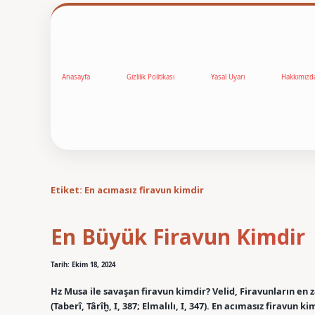
Anasayfa
Gizlilik Politikası
Yasal Uyarı
Hakkımızd
Etiket:
En acımasız firavun kimdir
En Büyük Firavun Kimdir
Tarih: Ekim 18, 2024
Hz Musa ile savaşan firavun kimdir? Velid, Firavunların en za
(Taberî, Târîḫ, I, 387; Elmalılı, I, 347). En acımasız firavun