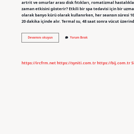
artrit ve omurlar arası disk fıtıkları, romatizmal hastalıkla
zaman etkisini gösterir? Etkili bir spa tedavisi için bir uzm
olarak banyo kürü olarak kullanırken, her seansın süresi 10
20 dakika içinde alır. Termal su, 48 saat sonra vücut üzeri
Termal
Devamını okuyun
Yorum Bırak
Ne
Işe
Yarar
https://ircfrm.net
https://syniti.com.tr
https://bij.com.tr
S