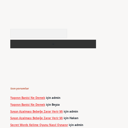
Arama
Son yorumlar
Yapının Banisi Ne Demek
için
admin
Yapının Banisi Ne Demek
için
Beyza
Suyun Azalması Bebeğe Zarar Verir Mi
için
admin
Suyun Azalması Bebeğe Zarar Verir Mi
için
Hakan
Secret Words Kelime Oyunu Nasıl Oynanır
için
admin