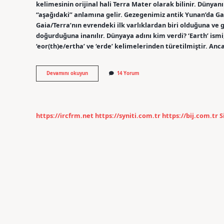
kelimesinin orijinal hali Terra Mater olarak bilinir. Dünyan
“aşağıdaki” anlamına gelir. Gezegenimiz antik Yunan’da Ga
Gaia/Terra’nın evrendeki ilk varlıklardan biri olduğuna ve 
doğurduğuna inanılır. Dünyaya adını kim verdi? ‘Earth’ ismi
‘eor(th)e/ertha’ ve ‘erde’ kelimelerinden türetilmiştir. Anc
Dünyanın
Devamını okuyun
14 Yorum
Gerçek
Adı
Nedir
https://ircfrm.net
https://syniti.com.tr
https://bij.com.tr
S