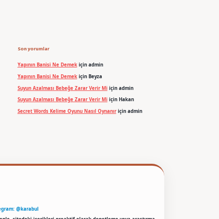
Son yorumlar
Yapının Banisi Ne Demek
için
admin
Yapının Banisi Ne Demek
için
Beyza
Suyun Azalması Bebeğe Zarar Verir Mi
için
admin
Suyun Azalması Bebeğe Zarar Verir Mi
için
Hakan
Secret Words Kelime Oyunu Nasıl Oynanır
için
admin
egram: @karabul