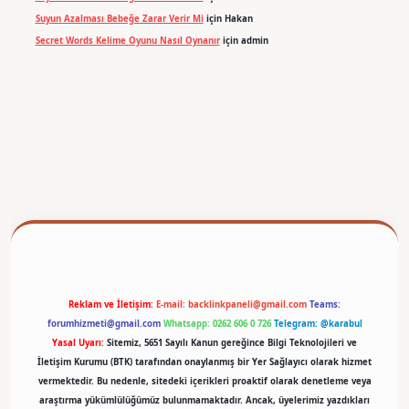
Suyun Azalması Bebeğe Zarar Verir Mi
için
Hakan
Secret Words Kelime Oyunu Nasıl Oynanır
için
admin
betexper
Reklam ve İletişim:
E-mail:
backlinkpaneli@gmail.com
Teams:
forumhizmeti@gmail.com
Whatsapp: 0262 606 0 726
Telegram: @karabul
Yasal Uyarı:
Sitemiz, 5651 Sayılı Kanun gereğince Bilgi Teknolojileri ve
İletişim Kurumu (BTK) tarafından onaylanmış bir Yer Sağlayıcı olarak hizmet
vermektedir. Bu nedenle, sitedeki içerikleri proaktif olarak denetleme veya
araştırma yükümlülüğümüz bulunmamaktadır. Ancak, üyelerimiz yazdıkları