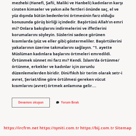
mezhebi (Hanefi, Şafii, Maliki ve Hanbeli) kadınların karşı
cinsten kimseler ve yakın aile fertleri önünde saç, el ve
yüz dışında bütün bedenlerini örtmesinin farz olduğu
konusunda görüş birliği içindedir. Başörtüsü Allah’ın emri
mi? Onlara bakışlarını indirmelerini ve iffetlerini
korumalarını söyleyin. Süslerini sadece görünen
kısımlarda (yüz ve eller gibi) göstermeliler. Başörtülerini
yakalarının üzerine takmalarını sağlayın. “1. ayette
Müslüman kadınlara başlarını örtmeleri emredildi.
Örtünmek sünnet mi farz mı? Kendi. İslam’da örtünme/
örtünme, erkekler ve kadınlar için zorunlu
düzenlemelerden biridir. Dini/fıkıh bir terim olarak setr-i
avret, Şeriat/dine göre örtülmesi gereken vücut
kısımlarını (avret) örtmek anlamına gelir.…
Türban
Devamını okuyun
Yorum Bırak
Farz
Mı
https://ircfrm.net
https://syniti.com.tr
https://bij.com.tr
Sitemap