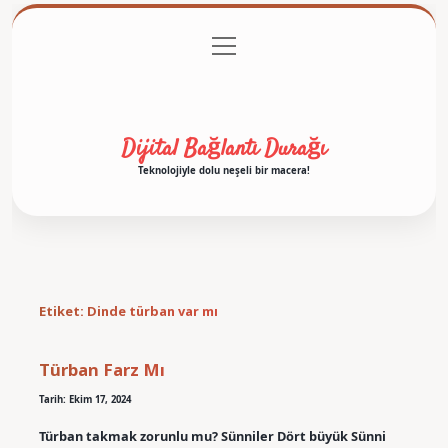
menüyü
Anasayfa
Gizlilik Politikası
Yasal Uyarı
aç
Hakkımızda
Dijital Bağlantı Durağı
Teknolojiyle dolu neşeli bir macera!
Etiket:
Dinde türban var mı
Türban Farz Mı
Tarih: Ekim 17, 2024
Türban takmak zorunlu mu? Sünniler Dört büyük Sünni