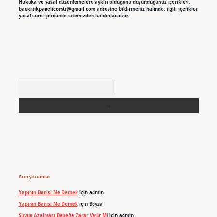
Hukuka ve yasal düzenlemelere aykırı olduğunu düşündüğünüz içerikleri,
backlinkpanelicomtr@gmail.com
adresine bildirmeniz halinde, ilgili içerikler
yasal süre içerisinde sitemizden kaldırılacaktır.
Arama
Son yorumlar
Yapının Banisi Ne Demek
için
admin
Yapının Banisi Ne Demek
için
Beyza
Suyun Azalması Bebeğe Zarar Verir Mi
için
admin