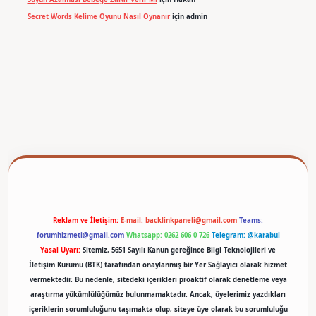
Secret Words Kelime Oyunu Nasıl Oynanır
için
admin
betexper
Reklam ve İletişim:
E-mail:
backlinkpaneli@gmail.com
Teams:
forumhizmeti@gmail.com
Whatsapp: 0262 606 0 726
Telegram: @karabul
Yasal Uyarı:
Sitemiz, 5651 Sayılı Kanun gereğince Bilgi Teknolojileri ve
İletişim Kurumu (BTK) tarafından onaylanmış bir Yer Sağlayıcı olarak hizmet
vermektedir. Bu nedenle, sitedeki içerikleri proaktif olarak denetleme veya
araştırma yükümlülüğümüz bulunmamaktadır. Ancak, üyelerimiz yazdıkları
içeriklerin sorumluluğunu taşımakta olup, siteye üye olarak bu sorumluluğu