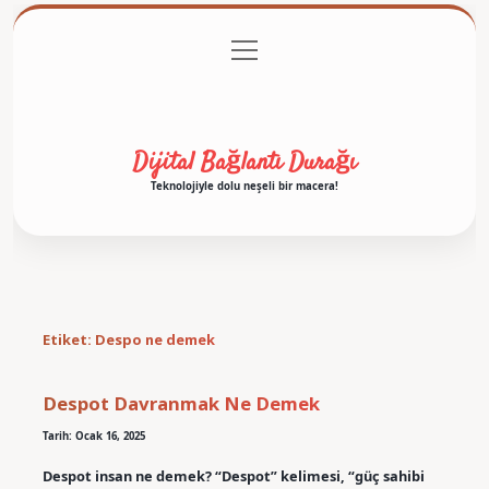
menüyü
Anasayfa
Gizlilik Politikası
Yasal Uyarı
aç
Hakkımızda
Dijital Bağlantı Durağı
Teknolojiyle dolu neşeli bir macera!
Etiket:
Despo ne demek
Despot Davranmak Ne Demek
Tarih: Ocak 16, 2025
Despot insan ne demek? “Despot” kelimesi, “güç sahibi