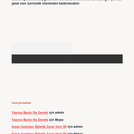
yasal süre içerisinde sitemizden kaldırılacaktır.
Arama
Son yorumlar
Yapının Banisi Ne Demek
için
admin
Yapının Banisi Ne Demek
için
Beyza
Suyun Azalması Bebeğe Zarar Verir Mi
için
admin
Suyun Azalması Bebeğe Zarar Verir Mi
için
Hakan