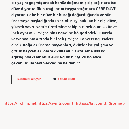
bir yaşını geçmiş ancak henüz doğmamış dişi sığırlara ise
düve diyoruz. İlk buzağılarını taşıyan sığırlara GEBE DÜVE
diyoruz. Gebe bir düve bir buzağı doğurduğunda ve süt
üretmeye başladığında İNEK olur. İyi bakılan bir dişi düve,
yüksek yavru ve süt üretimine sahip bir inek olur. Öküz ve
inek aynı mı? İsviçre’nin Engadine bölgesindeki Fuorcla
Sesvenna’nın altında bir inek (İsviçre Kahverengi İsviçre
cinsi). Boğalar üreme hayvanları, öküzler ise çalışma ve
çiftlik hayvanları olarak kullanılır. Ortalama 800 kg
ağırlığındaki bir öküz 4500 kg’lık bir yükü kolayca
çekebilir. Dananın erkeğine ne denir?…
İNek
Devamını okuyun
Yorum Bırak
Neye
Denir
https://ircfrm.net
https://syniti.com.tr
https://bij.com.tr
Sitemap