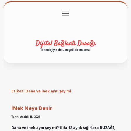
menüyü
Anasayfa
Gizlilik Politikası
Yasal Uyarı
aç
Hakkımızda
Dijital Bağlantı Durağı
Teknolojiyle dolu neşeli bir macera!
Etiket:
Dana ve inek aynı şey mi
İNek Neye Denir
Tarih: Aralık 18, 2024
Dana ve inek aynı şey mi? 6 ila 12 aylık sığırlara BUZAĞI,