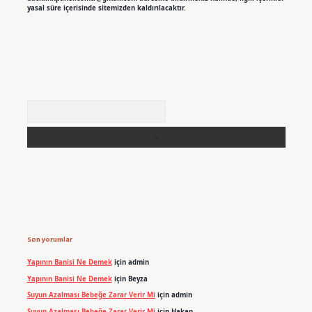
yasal süre içerisinde sitemizden kaldırılacaktır.
Arama
Son yorumlar
Yapının Banisi Ne Demek
için
admin
Yapının Banisi Ne Demek
için
Beyza
Suyun Azalması Bebeğe Zarar Verir Mi
için
admin
Suyun Azalması Bebeğe Zarar Verir Mi
için
Hakan