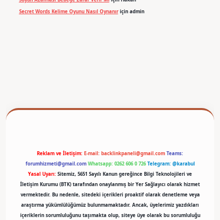
Secret Words Kelime Oyunu Nasıl Oynanır
için
admin
betexper
Reklam ve İletişim:
E-mail:
backlinkpaneli@gmail.com
Teams:
forumhizmeti@gmail.com
Whatsapp: 0262 606 0 726
Telegram: @karabul
Yasal Uyarı:
Sitemiz, 5651 Sayılı Kanun gereğince Bilgi Teknolojileri ve
İletişim Kurumu (BTK) tarafından onaylanmış bir Yer Sağlayıcı olarak hizmet
vermektedir. Bu nedenle, sitedeki içerikleri proaktif olarak denetleme veya
araştırma yükümlülüğümüz bulunmamaktadır. Ancak, üyelerimiz yazdıkları
içeriklerin sorumluluğunu taşımakta olup, siteye üye olarak bu sorumluluğu