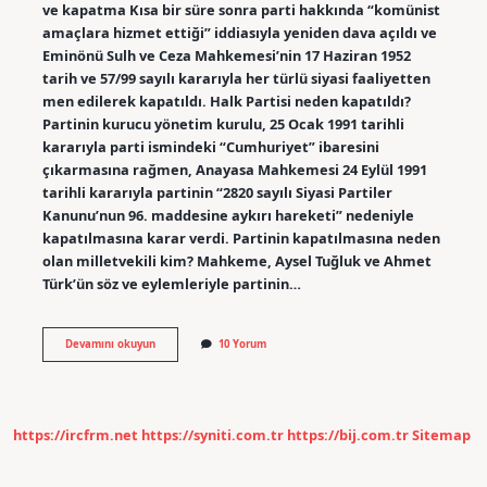
ve kapatma Kısa bir süre sonra parti hakkında “komünist
amaçlara hizmet ettiği” iddiasıyla yeniden dava açıldı ve
Eminönü Sulh ve Ceza Mahkemesi’nin 17 Haziran 1952
tarih ve 57/99 sayılı kararıyla her türlü siyasi faaliyetten
men edilerek kapatıldı. Halk Partisi neden kapatıldı?
Partinin kurucu yönetim kurulu, 25 Ocak 1991 tarihli
kararıyla parti ismindeki “Cumhuriyet” ibaresini
çıkarmasına rağmen, Anayasa Mahkemesi 24 Eylül 1991
tarihli kararıyla partinin “2820 sayılı Siyasi Partiler
Kanunu’nun 96. maddesine aykırı hareketi” nedeniyle
kapatılmasına karar verdi. Partinin kapatılmasına neden
olan milletvekili kim? Mahkeme, Aysel Tuğluk ve Ahmet
Türk’ün söz ve eylemleriyle partinin…
Sosyalist
Devamını okuyun
10 Yorum
Parti
Neden
Kapatıldı
https://ircfrm.net
https://syniti.com.tr
https://bij.com.tr
Sitemap