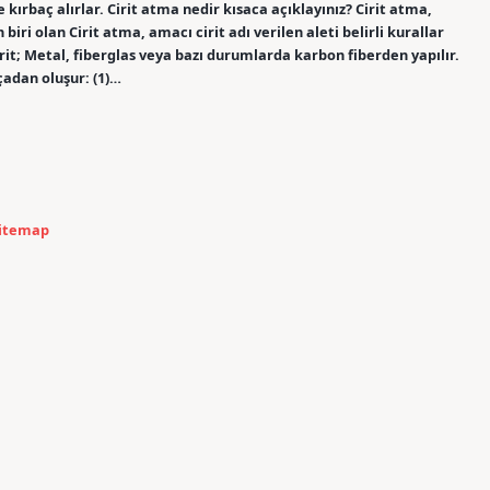
 ve kırbaç alırlar. Cirit atma nedir kısaca açıklayınız? Cirit atma,
iri olan Cirit atma, amacı cirit adı verilen aleti belirli kurallar
irit; Metal, fiberglas veya bazı durumlarda karbon fiberden yapılır.
çadan oluşur: (1)…
itemap