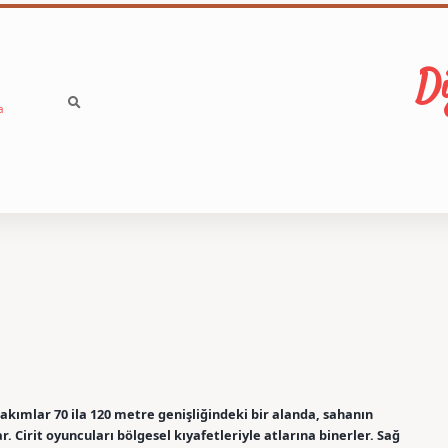
Di
a
 takımlar 70 ila 120 metre genişliğindeki bir alanda, sahanın
lar. Cirit oyuncuları bölgesel kıyafetleriyle atlarına binerler. Sağ