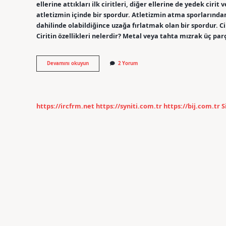
ellerine attıkları ilk ciritleri, diğer ellerine de yedek cirit
atletizmin içinde bir spordur. Atletizmin atma sporlarından b
dahilinde olabildiğince uzağa fırlatmak olan bir spordur. C
Ciritin özellikleri nelerdir? Metal veya tahta mızrak üç par
Cirit
Devamını okuyun
2 Yorum
Nasıl
Oynanır
Özet
https://ircfrm.net
https://syniti.com.tr
https://bij.com.tr
S