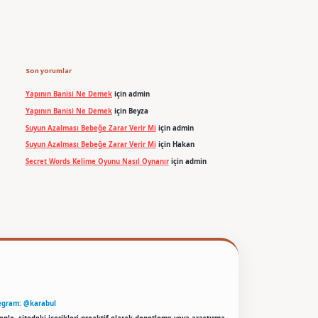
Son yorumlar
Yapının Banisi Ne Demek
için
admin
Yapının Banisi Ne Demek
için
Beyza
Suyun Azalması Bebeğe Zarar Verir Mi
için
admin
Suyun Azalması Bebeğe Zarar Verir Mi
için
Hakan
Secret Words Kelime Oyunu Nasıl Oynanır
için
admin
egram: @karabul