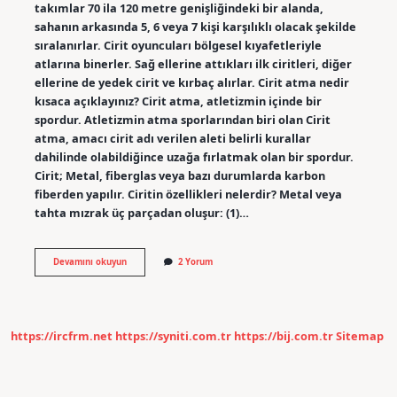
takımlar 70 ila 120 metre genişliğindeki bir alanda,
sahanın arkasında 5, 6 veya 7 kişi karşılıklı olacak şekilde
sıralanırlar. Cirit oyuncuları bölgesel kıyafetleriyle
atlarına binerler. Sağ ellerine attıkları ilk ciritleri, diğer
ellerine de yedek cirit ve kırbaç alırlar. Cirit atma nedir
kısaca açıklayınız? Cirit atma, atletizmin içinde bir
spordur. Atletizmin atma sporlarından biri olan Cirit
atma, amacı cirit adı verilen aleti belirli kurallar
dahilinde olabildiğince uzağa fırlatmak olan bir spordur.
Cirit; Metal, fiberglas veya bazı durumlarda karbon
fiberden yapılır. Ciritin özellikleri nelerdir? Metal veya
tahta mızrak üç parçadan oluşur: (1)…
Cirit
Devamını okuyun
2 Yorum
Nasıl
Oynanır
Özet
https://ircfrm.net
https://syniti.com.tr
https://bij.com.tr
Sitemap