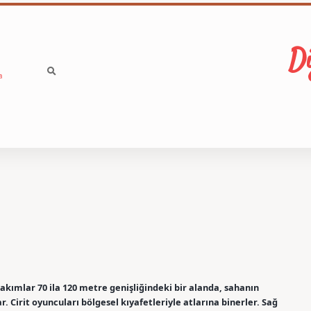
Di
a
 takımlar 70 ila 120 metre genişliğindeki bir alanda, sahanın
lar. Cirit oyuncuları bölgesel kıyafetleriyle atlarına binerler. Sağ