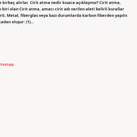
 ve kırbaç alırlar. Cirit atma nedir kısaca açıklayınız? Cirit atma,
iri olan Cirit atma, amacı cirit adı verilen aleti belirli kurallar
irit; Metal, fiberglas veya bazı durumlarda karbon fiberden yapılır.
çadan oluşur: (1)…
itemap