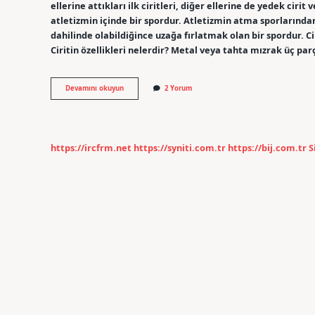
ellerine attıkları ilk ciritleri, diğer ellerine de yedek cirit
atletizmin içinde bir spordur. Atletizmin atma sporlarından b
dahilinde olabildiğince uzağa fırlatmak olan bir spordur. C
Ciritin özellikleri nelerdir? Metal veya tahta mızrak üç par
Cirit
Devamını okuyun
2 Yorum
Nasıl
Oynanır
Özet
https://ircfrm.net
https://syniti.com.tr
https://bij.com.tr
S