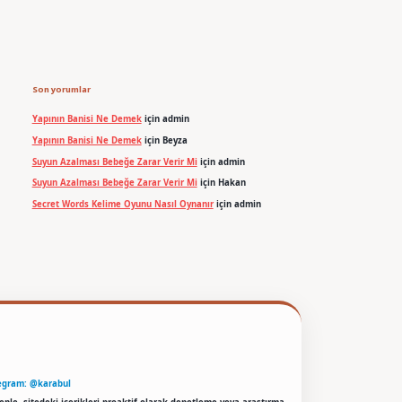
Son yorumlar
Yapının Banisi Ne Demek
için
admin
Yapının Banisi Ne Demek
için
Beyza
Suyun Azalması Bebeğe Zarar Verir Mi
için
admin
Suyun Azalması Bebeğe Zarar Verir Mi
için
Hakan
Secret Words Kelime Oyunu Nasıl Oynanır
için
admin
egram: @karabul