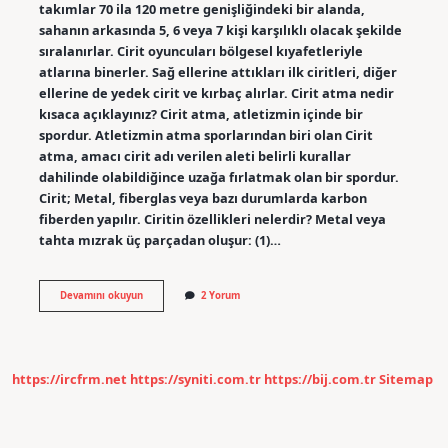
takımlar 70 ila 120 metre genişliğindeki bir alanda,
sahanın arkasında 5, 6 veya 7 kişi karşılıklı olacak şekilde
sıralanırlar. Cirit oyuncuları bölgesel kıyafetleriyle
atlarına binerler. Sağ ellerine attıkları ilk ciritleri, diğer
ellerine de yedek cirit ve kırbaç alırlar. Cirit atma nedir
kısaca açıklayınız? Cirit atma, atletizmin içinde bir
spordur. Atletizmin atma sporlarından biri olan Cirit
atma, amacı cirit adı verilen aleti belirli kurallar
dahilinde olabildiğince uzağa fırlatmak olan bir spordur.
Cirit; Metal, fiberglas veya bazı durumlarda karbon
fiberden yapılır. Ciritin özellikleri nelerdir? Metal veya
tahta mızrak üç parçadan oluşur: (1)…
Cirit
Devamını okuyun
2 Yorum
Nasıl
Oynanır
Özet
https://ircfrm.net
https://syniti.com.tr
https://bij.com.tr
Sitemap