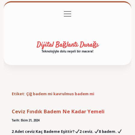
menüyü
Anasayfa
Gizlilik Politikası
Yasal Uyarı
aç
Hakkımızda
Dijital Bağlantı Durağı
Teknolojiyle dolu neşeli bir macera!
Etiket:
Çiğ badem mi kavrulmus badem mi
Ceviz Fındık Badem Ne Kadar Yemeli
Tarih: Ekim 21, 2024
2 Adet ceviz Kaç Bademe Eşittir?
2 ceviz.
8 badem.