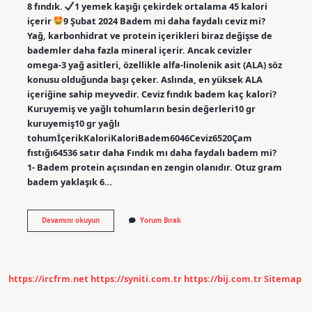
8 fındık.
1 yemek kaşığı çekirdek ortalama 45 kalori
içerir
9 Şubat 2024 Badem mi daha faydalı ceviz mi?
Yağ, karbonhidrat ve protein içerikleri biraz değişse de
bademler daha fazla mineral içerir. Ancak cevizler
omega-3 yağ asitleri, özellikle alfa-linolenik asit (ALA) söz
konusu olduğunda başı çeker. Aslında, en yüksek ALA
içeriğine sahip meyvedir. Ceviz fındık badem kaç kalori?
Kuruyemiş ve yağlı tohumların besin değerleri10 gr
kuruyemiş10 gr yağlı
tohumİçerikKaloriKaloriBadem6046Ceviz6520Çam
fıstığı64536 satır daha Fındık mı daha faydalı badem mi?
1- Badem protein açısından en zengin olanıdır. Otuz gram
badem yaklaşık 6…
Ceviz
Devamını okuyun
Yorum Bırak
Fındık
Badem
Ne
Kadar
Yemeli
https://ircfrm.net
https://syniti.com.tr
https://bij.com.tr
Sitemap