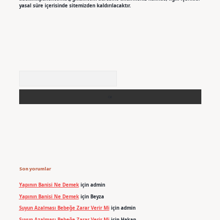
yasal süre içerisinde sitemizden kaldırılacaktır.
Arama
Son yorumlar
Yapının Banisi Ne Demek
için
admin
Yapının Banisi Ne Demek
için
Beyza
Suyun Azalması Bebeğe Zarar Verir Mi
için
admin
Suyun Azalması Bebeğe Zarar Verir Mi
için
Hakan