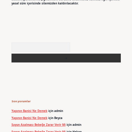
yasal süre içerisinde sitemizden kaldırılacaktır.
Arama
Son yorumlar
Yapının Banisi Ne Demek
için
admin
Yapının Banisi Ne Demek
için
Beyza
Suyun Azalması Bebeğe Zarar Verir Mi
için
admin
Suyun Azalması Bebeğe Zarar Verir Mi
için
Hakan