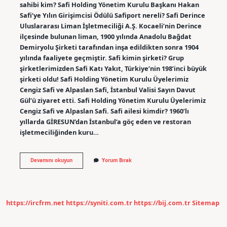
sahibi kim? Safi Holding Yönetim Kurulu Başkanı Hakan
Safi’ye Yılın Girişimcisi Ödülü Safiport nereli? Safi Derince
Uluslararası Liman İşletmeciliği A.Ş. Kocaeli’nin Derince
ilçesinde bulunan liman, 1900 yılında Anadolu Bağdat
Demiryolu Şirketi tarafından inşa edildikten sonra 1904
yılında faaliyete geçmiştir. Safi kimin şirketi? Grup
şirketlerimizden Safi Katı Yakıt, Türkiye’nin 198’inci büyük
şirketi oldu! Safi Holding Yönetim Kurulu Üyelerimiz
Cengiz Safi ve Alpaslan Safi, İstanbul Valisi Sayın Davut
Gül’ü ziyaret etti. Safi Holding Yönetim Kurulu Üyelerimiz
Cengiz Safi ve Alpaslan Safi. Safi ailesi kimdir? 1960’lı
yıllarda GİRESUN’dan İstanbul’a göç eden ve restoran
işletmeciliğinden kuru…
Safi
Devamını okuyun
Yorum Bırak
Ailesi
Nereli
https://ircfrm.net
https://syniti.com.tr
https://bij.com.tr
Sitemap