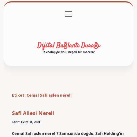
menüyü
Anasayfa
Gizlilik Politikası
Yasal Uyarı
aç
Hakkımızda
Dijital Bağlantı Durağı
Teknolojiyle dolu neşeli bir macera!
Etiket:
Cemal Safi aslen nereli
Safi Ailesi Nereli
Tarih: Ekim 31, 2024
Cemal Safi aslen nereli? Samsun’da doğdu. Safi Holding’in