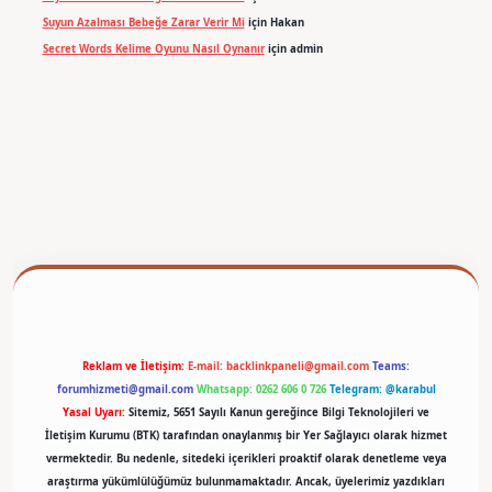
Suyun Azalması Bebeğe Zarar Verir Mi
için
Hakan
Secret Words Kelime Oyunu Nasıl Oynanır
için
admin
betexper
Reklam ve İletişim:
E-mail:
backlinkpaneli@gmail.com
Teams:
forumhizmeti@gmail.com
Whatsapp: 0262 606 0 726
Telegram: @karabul
Yasal Uyarı:
Sitemiz, 5651 Sayılı Kanun gereğince Bilgi Teknolojileri ve
İletişim Kurumu (BTK) tarafından onaylanmış bir Yer Sağlayıcı olarak hizmet
vermektedir. Bu nedenle, sitedeki içerikleri proaktif olarak denetleme veya
araştırma yükümlülüğümüz bulunmamaktadır. Ancak, üyelerimiz yazdıkları