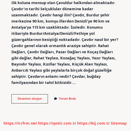
Ok koluna mensup olan Çavuldur halkından almaktadır.
Çavdır’ın tarihi Selçuklular dönemine kadar
uzanmaktadır. Çavdır hangi ilin? Çavdır, Burdur şehir
merkezine 90 km, komşu illerden Denizli’ye 90 km ve
Antalya’ya 115 km uzaklıktadır. İzoledir. Konumu
itibariyle Burdur/Antalya/Denizli/Fethiye yol
güzergahlarının kesiştiği noktadadır. Çavdır nasıl bir yer?
Çavdır genel olarak ormanlık araziye sahiptir. Rahat
Dağları, Çavdır Dağları, Pazar Dağları ve Koçaş Dağları
gibi dağlar, Rahat Yaylası, Kozağaç Yaylası, Yazır Yaylası,
Bayındır Yaylası, Kızıllar Yaylası, Küçük Alan Yaylası,
Anbarcık Yaylası gibi yaylalarla birçok doğal güzelliğe
sahiptir. Çavdarın anlamı nedir? Çavdar, buğday
familyasından bir tahıl bitkisidir.…
Çavdır
Devamını okuyun
Yorum Bırak
Anlamı
Ne
Demek
https://ircfrm.net
https://syniti.com.tr
https://bij.com.tr
Sitemap