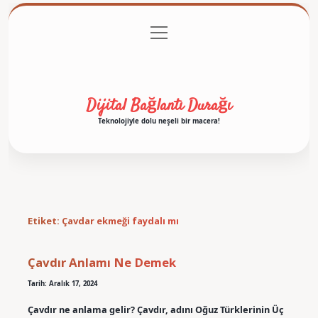
menüyü
Anasayfa
Gizlilik Politikası
Yasal Uyarı
aç
Hakkımızda
Dijital Bağlantı Durağı
Teknolojiyle dolu neşeli bir macera!
Etiket:
Çavdar ekmeği faydalı mı
Çavdır Anlamı Ne Demek
Tarih: Aralık 17, 2024
Çavdır ne anlama gelir? Çavdır, adını Oğuz Türklerinin Üç