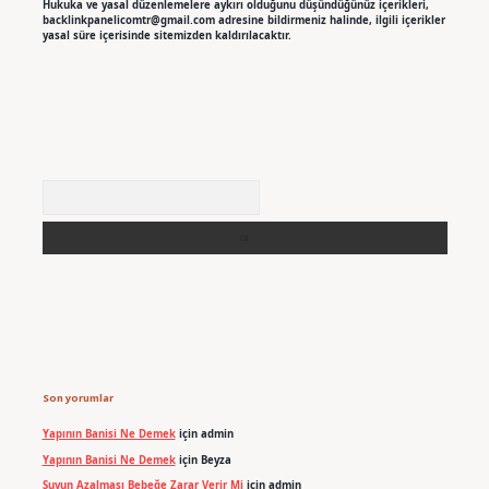
Hukuka ve yasal düzenlemelere aykırı olduğunu düşündüğünüz içerikleri,
backlinkpanelicomtr@gmail.com
adresine bildirmeniz halinde, ilgili içerikler
yasal süre içerisinde sitemizden kaldırılacaktır.
Arama
Son yorumlar
Yapının Banisi Ne Demek
için
admin
Yapının Banisi Ne Demek
için
Beyza
Suyun Azalması Bebeğe Zarar Verir Mi
için
admin