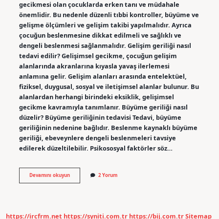
gecikmesi olan çocuklarda erken tanı ve müdahale
önemlidir. Bu nedenle düzenli tıbbi kontroller, büyüme ve
gelişme ölçümleri ve gelişim takibi yapılmalıdır. Ayrıca
çocuğun beslenmesine dikkat edilmeli ve sağlıklı ve
dengeli beslenmesi sağlanmalıdır. Gelişim geriliği nasıl
tedavi edilir? Gelişimsel gecikme, çocuğun gelişim
alanlarında akranlarına kıyasla yavaş ilerlemesi
anlamına gelir. Gelişim alanları arasında entelektüel,
fiziksel, duygusal, sosyal ve iletişimsel alanlar bulunur. Bu
alanlardan herhangi birindeki eksiklik, gelişimsel
gecikme kavramıyla tanımlanır. Büyüme geriliği nasıl
düzelir? Büyüme geriliğinin tedavisi Tedavi, büyüme
geriliğinin nedenine bağlıdır. Beslenme kaynaklı büyüme
geriliği, ebeveynlere dengeli beslenmeleri tavsiye
edilerek düzeltilebilir. Psikososyal faktörler söz…
Gelişim
Devamını okuyun
2 Yorum
Geriliğine
Ne
Iyi
Gelir
https://ircfrm.net
https://syniti.com.tr
https://bij.com.tr
Sitemap