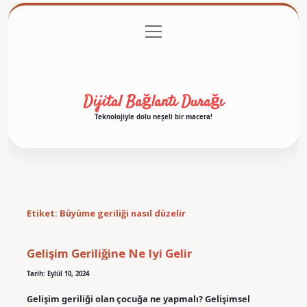
menüyü
Anasayfa
Gizlilik Politikası
Yasal Uyarı
aç
Hakkımızda
Dijital Bağlantı Durağı
Teknolojiyle dolu neşeli bir macera!
Etiket:
Büyüme geriliği nasıl düzelir
Gelişim Geriliğine Ne Iyi Gelir
Tarih: Eylül 10, 2024
Gelişim geriliği olan çocuğa ne yapmalı? Gelişimsel