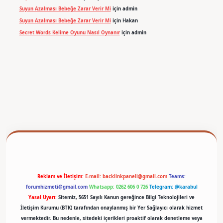
Suyun Azalması Bebeğe Zarar Verir Mi
için
admin
Suyun Azalması Bebeğe Zarar Verir Mi
için
Hakan
Secret Words Kelime Oyunu Nasıl Oynanır
için
admin
exper
Reklam ve İletişim:
E-mail:
backlinkpaneli@gmail.com
Teams:
forumhizmeti@gmail.com
Whatsapp: 0262 606 0 726
Telegram: @karabul
Yasal Uyarı:
Sitemiz, 5651 Sayılı Kanun gereğince Bilgi Teknolojileri ve
İletişim Kurumu (BTK) tarafından onaylanmış bir Yer Sağlayıcı olarak hizmet
vermektedir. Bu nedenle, sitedeki içerikleri proaktif olarak denetleme veya