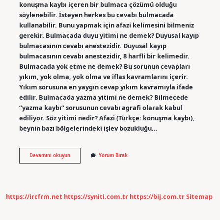
konuşma kaybı içeren bir bulmaca çözümü olduğu
söylenebilir. İsteyen herkes bu cevabı bulmacada
kullanabilir. Bunu yapmak için afazi kelimesini bilmeniz
gerekir. Bulmacada duyu yitimi ne demek? Duyusal kayıp
bulmacasının cevabı anestezidir. Duyusal kayıp
bulmacasının cevabı anestezidir, 8 harfli bir kelimedir.
Bulmacada yok etme ne demek? Bu sorunun cevapları
yıkım, yok olma, yok olma ve iflas kavramlarını içerir.
Yıkım sorusuna en yaygın cevap yıkım kavramıyla ifade
edilir. Bulmacada yazma yitimi ne demek? Bilmecede
“yazma kaybı” sorusunun cevabı agrafi olarak kabul
ediliyor. Söz yitimi nedir? Afazi (Türkçe: konuşma kaybı),
beynin bazı bölgelerindeki işlev bozukluğu…
Bulmacada
Devamını okuyun
Yorum Bırak
Işlev
Yitimi
Ne
Demek
https://ircfrm.net
https://syniti.com.tr
https://bij.com.tr
Sitemap