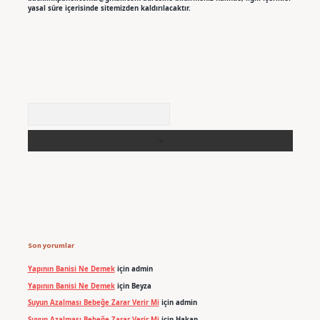
yasal süre içerisinde sitemizden kaldırılacaktır.
Arama
Son yorumlar
Yapının Banisi Ne Demek
için
admin
Yapının Banisi Ne Demek
için
Beyza
Suyun Azalması Bebeğe Zarar Verir Mi
için
admin
Suyun Azalması Bebeğe Zarar Verir Mi
için
Hakan