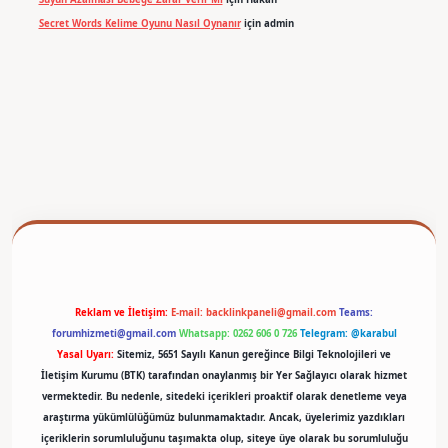
Secret Words Kelime Oyunu Nasıl Oynanır
için
admin
betexper
Reklam ve İletişim:
E-mail:
backlinkpaneli@gmail.com
Teams:
forumhizmeti@gmail.com
Whatsapp: 0262 606 0 726
Telegram: @karabul
Yasal Uyarı:
Sitemiz, 5651 Sayılı Kanun gereğince Bilgi Teknolojileri ve
İletişim Kurumu (BTK) tarafından onaylanmış bir Yer Sağlayıcı olarak hizmet
vermektedir. Bu nedenle, sitedeki içerikleri proaktif olarak denetleme veya
araştırma yükümlülüğümüz bulunmamaktadır. Ancak, üyelerimiz yazdıkları
içeriklerin sorumluluğunu taşımakta olup, siteye üye olarak bu sorumluluğu