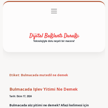
menüyü
Anasayfa
Gizlilik Politikası
Yasal Uyarı
aç
Hakkımızda
Dijital Bağlantı Durağı
Teknolojiyle dolu neşeli bir macera!
Etiket:
Bulmacada mutedil ne demek
Bulmacada Işlev Yitimi Ne Demek
Tarih: Ekim 17, 2024
Bulmacada söz yitimi ne demek? Afazi kelimesi için