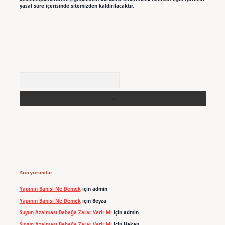
yasal süre içerisinde sitemizden kaldırılacaktır.
Arama
Son yorumlar
Yapının Banisi Ne Demek
için
admin
Yapının Banisi Ne Demek
için
Beyza
Suyun Azalması Bebeğe Zarar Verir Mi
için
admin
Suyun Azalması Bebeğe Zarar Verir Mi
için
Hakan