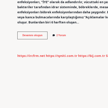
enfeksiyonları, “İYE” olarak da adlandırılır, vücuttaki en ya
bakteriler tarafından idrar sisteminde, böbreklerde, mes
enfeksiyonları böbrek enfeksiyonlarından daha yaygındır
veya kanca bulmacalarında karşılaştığımız “Açıklamalar k
oluşur. Bunlardan biri 6 harften oluşan…
Bulmacada
Devamını okuyun
2 Yorum
Sahip
Ne
Anlama
Gelir
https://ircfrm.net
https://syniti.com.tr
https://bij.com.tr
S