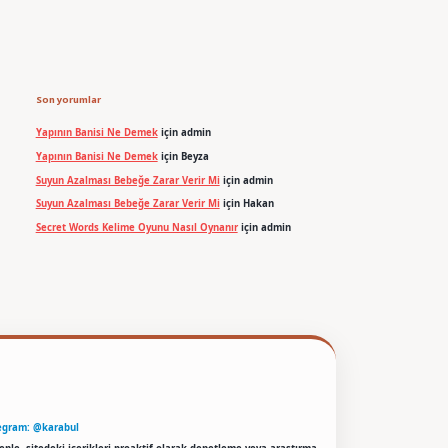
Son yorumlar
Yapının Banisi Ne Demek
için
admin
Yapının Banisi Ne Demek
için
Beyza
Suyun Azalması Bebeğe Zarar Verir Mi
için
admin
Suyun Azalması Bebeğe Zarar Verir Mi
için
Hakan
Secret Words Kelime Oyunu Nasıl Oynanır
için
admin
egram: @karabul