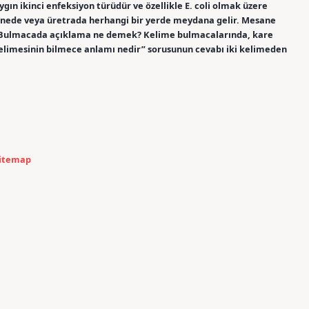
ygın ikinci enfeksiyon türüdür ve özellikle E. coli olmak üzere
anede veya üretrada herhangi bir yerde meydana gelir. Mesane
. Bulmacada açıklama ne demek? Kelime bulmacalarında, kare
elimesinin bilmece anlamı nedir” sorusunun cevabı iki kelimeden
itemap