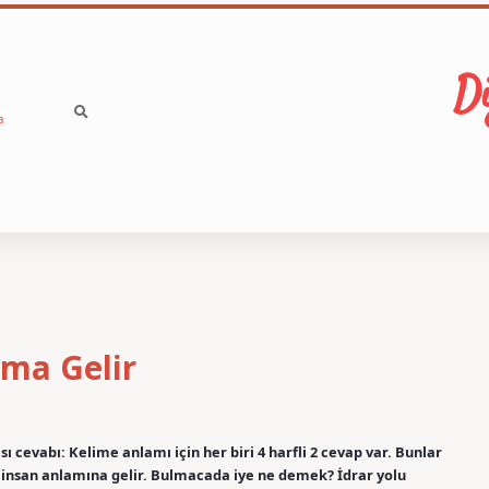
Di
a
ma Gelir
cevabı: Kelime anlamı için her biri 4 harfli 2 cevap var. Bunlar
 insan anlamına gelir. Bulmacada iye ne demek? İdrar yolu