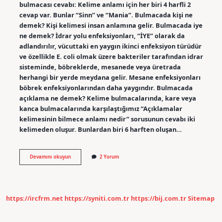
bulmacası cevabı: Kelime anlamı için her biri 4 harfli 2
cevap var. Bunlar “Sinn” ve “Mania”. Bulmacada kişi ne
demek? Kişi kelimesi insan anlamına gelir. Bulmacada iye
ne demek? İdrar yolu enfeksiyonları, “İYE” olarak da
adlandırılır, vücuttaki en yaygın ikinci enfeksiyon türüdür
ve özellikle E. coli olmak üzere bakteriler tarafından idrar
sisteminde, böbreklerde, mesanede veya üretrada
herhangi bir yerde meydana gelir. Mesane enfeksiyonları
böbrek enfeksiyonlarından daha yaygındır. Bulmacada
açıklama ne demek? Kelime bulmacalarında, kare veya
kanca bulmacalarında karşılaştığımız “Açıklamalar
kelimesinin bilmece anlamı nedir” sorusunun cevabı iki
kelimeden oluşur. Bunlardan biri 6 harften oluşan…
Bulmacada
Devamını okuyun
2 Yorum
Sahip
Ne
Anlama
Gelir
https://ircfrm.net
https://syniti.com.tr
https://bij.com.tr
Sitemap