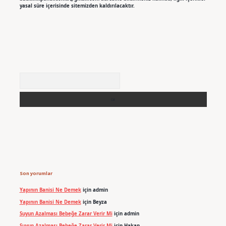
yasal süre içerisinde sitemizden kaldırılacaktır.
Arama
Son yorumlar
Yapının Banisi Ne Demek
için
admin
Yapının Banisi Ne Demek
için
Beyza
Suyun Azalması Bebeğe Zarar Verir Mi
için
admin
Suyun Azalması Bebeğe Zarar Verir Mi
için
Hakan