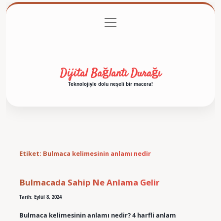
menüyü
Anasayfa
Gizlilik Politikası
Yasal Uyarı
aç
Hakkımızda
Dijital Bağlantı Durağı
Teknolojiyle dolu neşeli bir macera!
Etiket:
Bulmaca kelimesinin anlamı nedir
Bulmacada Sahip Ne Anlama Gelir
Tarih: Eylül 8, 2024
Bulmaca kelimesinin anlamı nedir? 4 harfli anlam