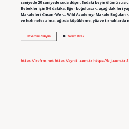
saniyede 20 saniyede suda düşer. Sudaki beyin ölümü su sıca
Bebekler için 5-6 dakika. Eğer boğulursak, aşağıdakileri y
Makaleleri ›İnsan -We -… Wild Academy› Makale Boğulan kişi 
ve hızlı nefes alma, ağızda köpükleme, yüz ve tırnaklard
Yılda
Devamını okuyun
Yorum Bırak
Kaç
Kişi
Boğularak
Ölüyor
https://ircfrm.net
https://syniti.com.tr
https://bij.com.tr
S