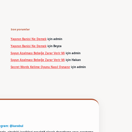
Son yorumlar
Yapının Banisi Ne Demek
için
admin
Yapının Banisi Ne Demek
için
Beyza
Suyun Azalması Bebeğe Zarar Verir Mi
için
admin
Suyun Azalması Bebeğe Zarar Verir Mi
için
Hakan
Secret Words Kelime Oyunu Nasıl Oynanır
için
admin
egram: @karabul