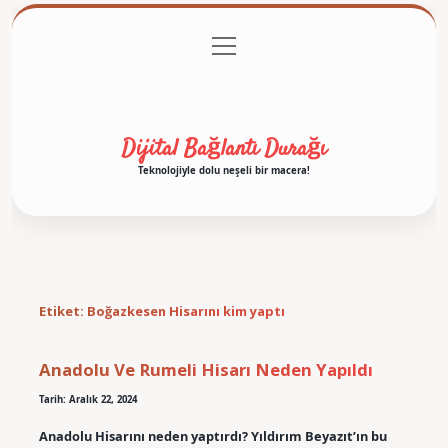
menüyü
Anasayfa
Gizlilik Politikası
Yasal Uyarı
aç
Hakkımızda
Dijital Bağlantı Durağı
Teknolojiyle dolu neşeli bir macera!
Etiket:
Boğazkesen Hisarını kim yaptı
Anadolu Ve Rumeli Hisarı Neden Yapıldı
Tarih: Aralık 22, 2024
Anadolu Hisarını neden yaptırdı? Yıldırım Beyazıt’ın bu