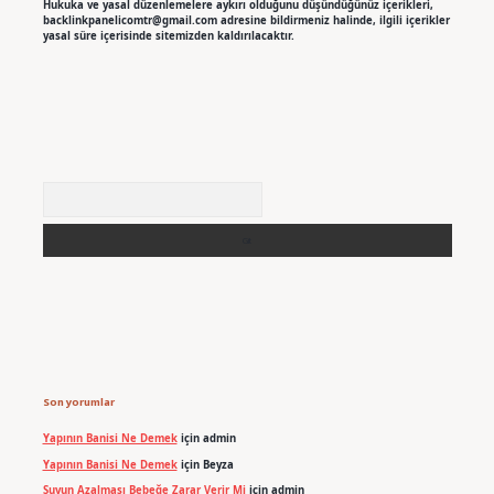
Hukuka ve yasal düzenlemelere aykırı olduğunu düşündüğünüz içerikleri,
backlinkpanelicomtr@gmail.com
adresine bildirmeniz halinde, ilgili içerikler
yasal süre içerisinde sitemizden kaldırılacaktır.
Arama
Son yorumlar
Yapının Banisi Ne Demek
için
admin
Yapının Banisi Ne Demek
için
Beyza
Suyun Azalması Bebeğe Zarar Verir Mi
için
admin