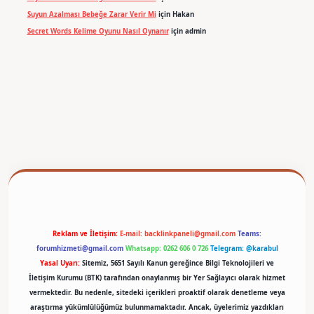
Suyun Azalması Bebeğe Zarar Verir Mi
için
Hakan
Secret Words Kelime Oyunu Nasıl Oynanır
için
admin
etexper
Reklam ve İletişim:
E-mail:
backlinkpaneli@gmail.com
Teams:
forumhizmeti@gmail.com
Whatsapp: 0262 606 0 726
Telegram: @karabul
Yasal Uyarı:
Sitemiz, 5651 Sayılı Kanun gereğince Bilgi Teknolojileri ve
İletişim Kurumu (BTK) tarafından onaylanmış bir Yer Sağlayıcı olarak hizmet
vermektedir. Bu nedenle, sitedeki içerikleri proaktif olarak denetleme veya
araştırma yükümlülüğümüz bulunmamaktadır. Ancak, üyelerimiz yazdıkları