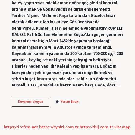
kaleyi yaptırmasındaki amaç Boğaz geçişlerini kontrol
altına almak ve Göksu Vadisi’ne girişi engellemekti.
Tarihte Nişancı Mehmet Paşa tarafından Güzelcehisar
olarak adlandırılan bu kaleye Gözlücehisar da
deniliyordu. Rumeli Hisarı ne amaçla yapılmıştır? RUMELI
KALESİ. Fatih Sultan Mehmet’in Boğaz’dan geçen gemileri
kontrol etmek için Mart 1452’de yapımına başladığı
kalenin inşası aynı yılın Ağustos ayında tamamlandı.
Kaynaklar, kalenin yapımında 300 kaptan, 700-800 işçi, 200
arabacı, kayıkçı ve nakliyecinin çalıştığını belirtiyor.
Hisarlar neden yapıldı? Kalenin yapılış amacı, Boğaz’ın
kuzeyinden şehre gelecek yardımları engellemek ve
şehrin kuşatılması sırasında olası saldırıları önlemekti.
Rumeli Hisarı, Anadolu Hisarı’nın tam karşısında, dört…
Anadolu
Devamını okuyun
Yorum Bırak
Ve
Rumeli
Hisarı
Neden
Yapıldı
https://ircfrm.net
https://syniti.com.tr
https://bij.com.tr
Sitemap