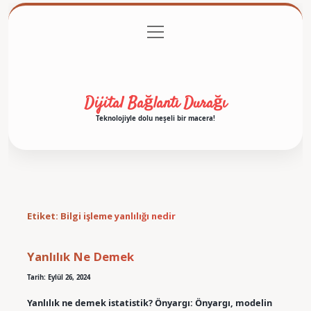
menüyü
Anasayfa
Gizlilik Politikası
Yasal Uyarı
aç
Hakkımızda
Dijital Bağlantı Durağı
Teknolojiyle dolu neşeli bir macera!
Etiket:
Bilgi işleme yanlılığı nedir
Yanlılık Ne Demek
Tarih: Eylül 26, 2024
Yanlılık ne demek istatistik? Önyargı: Önyargı, modelin