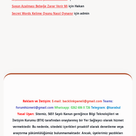
Suyun Azalması Bebeğe Zarar Verir Mi
için
Hakan
Secret Words Kelime Oyunu Nasıl Oynanır
için
admin
betexper
Reklam ve İletişim:
E-mail:
backlinkpaneli@gmail.com
Teams:
forumhizmeti@gmail.com
Whatsapp: 0262 606 0 726
Telegram: @karabul
Yasal Uyarı:
Sitemiz, 5651 Sayılı Kanun gereğince Bilgi Teknolojileri ve
İletişim Kurumu (BTK) tarafından onaylanmış bir Yer Sağlayıcı olarak hizmet
vermektedir. Bu nedenle, sitedeki içerikleri proaktif olarak denetleme veya
araştırma yükümlülüğümüz bulunmamaktadır. Ancak, üyelerimiz yazdıkları