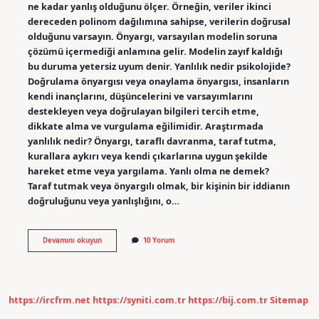
ne kadar yanlış olduğunu ölçer. Örneğin, veriler ikinci
dereceden polinom dağılımına sahipse, verilerin doğrusal
olduğunu varsayın. Önyargı, varsayılan modelin soruna
çözümü içermediği anlamına gelir. Modelin zayıf kaldığı
bu duruma yetersiz uyum denir. Yanlılık nedir psikolojide?
Doğrulama önyargısı veya onaylama önyargısı, insanların
kendi inançlarını, düşüncelerini ve varsayımlarını
destekleyen veya doğrulayan bilgileri tercih etme,
dikkate alma ve vurgulama eğilimidir. Araştırmada
yanlılık nedir? Önyargı, taraflı davranma, taraf tutma,
kurallara aykırı veya kendi çıkarlarına uygun şekilde
hareket etme veya yargılama. Yanlı olma ne demek?
Taraf tutmak veya önyargılı olmak, bir kişinin bir iddianın
doğruluğunu veya yanlışlığını, o…
Yanlılık
Devamını okuyun
10 Yorum
Ne
Demek
https://ircfrm.net
https://syniti.com.tr
https://bij.com.tr
Sitemap