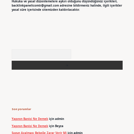
Hukuka ve yasal düzenlemelere aykırı olduğunu düşündüğünüz içerikleri,
backlinkpanelicomtr@gmail.com
adresine bildirmeniz halinde, ilgili içerikler
yasal süre içerisinde sitemizden kaldırılacaktır.
Arama
Son yorumlar
Yapının Banisi Ne Demek
için
admin
Yapının Banisi Ne Demek
için
Beyza
Suyun Azalması Bebeğe Zarar Verir Mi
için
admin