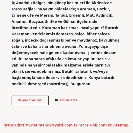
İç Anadolu Bölgesi’nin güney kesimleri ile Akdeniz’de
Toros Dağları’na yakın bölgelerde; Karaman, Bozkır,
Ermenek’te ve Mersin, Tarsus, Erdemli, Mut, Aydıncık,
Anamur, Bozyazı, Silifke ve Gülnar ilçelerinde
üretilmektedir. Karaman batırması nasıl yapılır? Batırık –
Karaman Rendelenmiş domates, salça, biber salçası,
soğan, incecik doğranmış biber ve maydanoz, kavrulmuş
tahin ve baharatlar eklenip ovulur. Yumuşayıp dişe
değemeyecek hale gelene kadar ovma işlemine devam
edilir. Daha sonra ufak ufak sıkmalar yapılır. Batırık
yanında ne yenir? Salatalık malzemeleriyle garnitür
olarak servis edebilirsiniz. Batik’i salatalık ve/veya
haşlanmış lahana ile servis edebilirsiniz. Konya batırık
nedir? Submerged (batırılmış); Bulgurdan…
Batırık
Devamını okuyun
Yorum Bırak
Hangi
Şehre
Aittir
https://ircfrm.net
https://syniti.com.tr
https://bij.com.tr
Sitemap