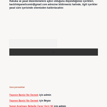
Hukuka ve yasal düzenlemelere aykırı olduğunu düşündüğünüz içerikleri,
backlinkpanelicomtr@gmail.com
adresine bildirmeniz halinde, ilgili içerikler
yasal süre içerisinde sitemizden kaldırılacaktır.
Arama
Son yorumlar
Yapının Banisi Ne Demek
için
admin
Yapının Banisi Ne Demek
için
Beyza
Suyun Azalması Bebeğe Zarar Verir Mi
için
admin