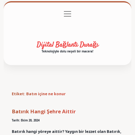
menüyü
Anasayfa
Gizlilik Politikası
Yasal Uyarı
aç
Hakkımızda
Dijital Bağlantı Durağı
Teknolojiyle dolu neşeli bir macera!
Etiket:
Batın içine ne konur
Batırık Hangi Şehre Aittir
Tarih: Ekim 20, 2024
Batırık hangi yöreye aittir? Yaygın bir lezzet olan Batırık,