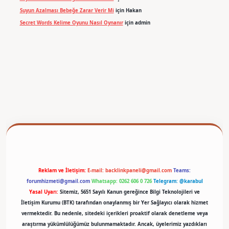
Suyun Azalması Bebeğe Zarar Verir Mi
için
Hakan
Secret Words Kelime Oyunu Nasıl Oynanır
için
admin
betexper
Reklam ve İletişim:
E-mail:
backlinkpaneli@gmail.com
Teams:
forumhizmeti@gmail.com
Whatsapp: 0262 606 0 726
Telegram: @karabul
Yasal Uyarı:
Sitemiz, 5651 Sayılı Kanun gereğince Bilgi Teknolojileri ve
İletişim Kurumu (BTK) tarafından onaylanmış bir Yer Sağlayıcı olarak hizmet
vermektedir. Bu nedenle, sitedeki içerikleri proaktif olarak denetleme veya
araştırma yükümlülüğümüz bulunmamaktadır. Ancak, üyelerimiz yazdıkları