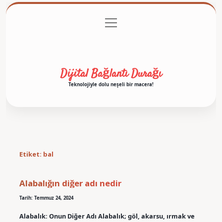
menüyü
Anasayfa
Gizlilik Politikası
Yasal Uyarı
aç
Hakkımızda
Dijital Bağlantı Durağı
Teknolojiyle dolu neşeli bir macera!
Etiket:
bal
Alabalığın diğer adı nedir
Tarih: Temmuz 24, 2024
Alabalık: Onun Diğer Adı Alabalık; göl, akarsu, ırmak ve