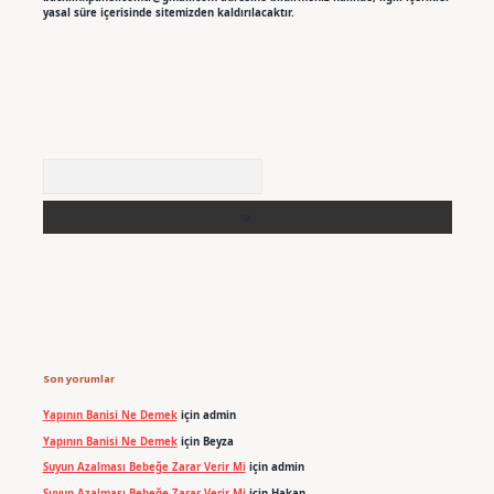
yasal süre içerisinde sitemizden kaldırılacaktır.
Arama
Son yorumlar
Yapının Banisi Ne Demek
için
admin
Yapının Banisi Ne Demek
için
Beyza
Suyun Azalması Bebeğe Zarar Verir Mi
için
admin
Suyun Azalması Bebeğe Zarar Verir Mi
için
Hakan