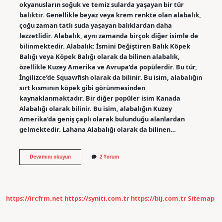
okyanusların soğuk ve temiz sularda yaşayan bir tür
balıktır. Genellikle beyaz veya krem ​​renkte olan alabalık,
çoğu zaman tatlı suda yaşayan balıklardan daha
lezzetlidir. Alabalık, aynı zamanda birçok diğer isimle de
bilinmektedir. Alabalık: İsmini Değiştiren Balık Köpek
Balığı veya Köpek Balığı olarak da bilinen alabalık,
özellikle Kuzey Amerika ve Avrupa’da popülerdir. Bu tür,
İngilizce’de Squawfish olarak da bilinir. Bu isim, alabalığın
sırt kısmının köpek gibi görünmesinden
kaynaklanmaktadır. Bir diğer popüler isim Kanada
Alabalığı olarak bilinir. Bu isim, alabalığın Kuzey
Amerika’da geniş çaplı olarak bulunduğu alanlardan
gelmektedir. Lahana Alabalığı olarak da bilinen…
Alabalığın
Devamını okuyun
2 Yorum
diğer
adı
nedir
https://ircfrm.net
https://syniti.com.tr
https://bij.com.tr
Sitemap