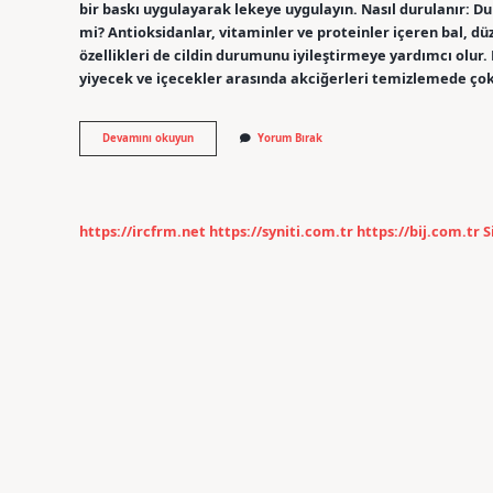
bir baskı uygulayarak lekeye uygulayın. Nasıl durulanır: D
mi? Antioksidanlar, vitaminler ve proteinler içeren bal, dü
özellikleri de cildin durumunu iyileştirmeye yardımcı olur.
yiyecek ve içecekler arasında akciğerleri temizlemede çok e
Balı
Devamını okuyun
Yorum Bırak
Ne
Temizler
https://ircfrm.net
https://syniti.com.tr
https://bij.com.tr
S