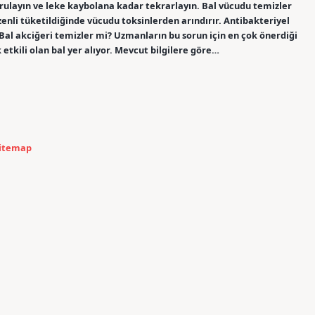
urulayın ve leke kaybolana kadar tekrarlayın. Bal vücudu temizler
zenli tüketildiğinde vücudu toksinlerden arındırır. Antibakteriyel
 Bal akciğeri temizler mi? Uzmanların bu sorun için en çok önerdiği
tkili olan bal yer alıyor. Mevcut bilgilere göre…
itemap