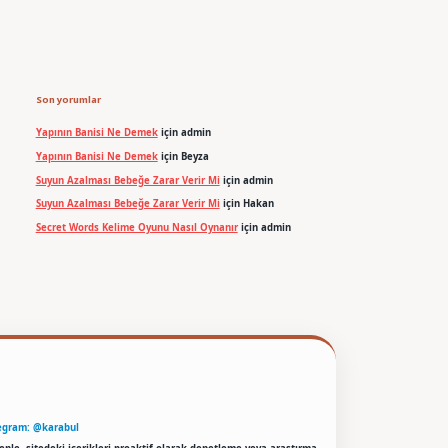
Son yorumlar
Yapının Banisi Ne Demek
için
admin
Yapının Banisi Ne Demek
için
Beyza
Suyun Azalması Bebeğe Zarar Verir Mi
için
admin
Suyun Azalması Bebeğe Zarar Verir Mi
için
Hakan
Secret Words Kelime Oyunu Nasıl Oynanır
için
admin
egram: @karabul