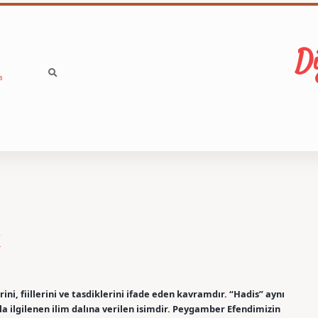
Di
a
k
ni, fiillerini ve tasdiklerini ifade eden kavramdır. “Hadis” aynı
a ilgilenen ilim dalına verilen isimdir. Peygamber Efendimizin