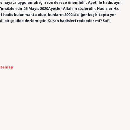
e hayata uygulamak için son derece önemlidir. Ayet ile hadis aynı
n sözleridir.26 Mayıs 2020Ayetler Allah’ın sözleridir. Hadisler Hz.
 hadis bulunmakta olup, bunların 3002’si diğer beş kitapta yer
ı bir şekilde derlemiştir. Kuran hadisleri reddeder mi? Safi,
itemap