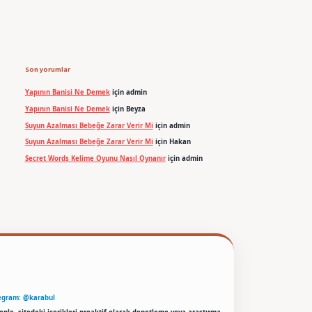
Son yorumlar
Yapının Banisi Ne Demek
için
admin
Yapının Banisi Ne Demek
için
Beyza
Suyun Azalması Bebeğe Zarar Verir Mi
için
admin
Suyun Azalması Bebeğe Zarar Verir Mi
için
Hakan
Secret Words Kelime Oyunu Nasıl Oynanır
için
admin
egram: @karabul