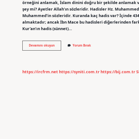
örneğini anlamak, İslam dinini doğru bir şekilde anlamak v
şey mi? Ayetler Allah’ın sözleridir. Hadisler Hz. Muhammed’i
Muhammed’in sözleridir. Kuranda kaç hadis var? İçinde 4341
almaktadır; ancak İbn Mace bu hadisleri diğerlerinden farkl
Kur’an’ın hadis (sünnet)…
Kuranda
Devamını okuyun
Yorum Bırak
Hadis
Ne
Demek
https://ircfrm.net
https://syniti.com.tr
https://bij.com.tr
S