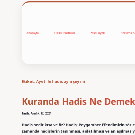
Anasayfa
Gizlilik Politikası
Yasal Uyarı
Hakkımızd
Etiket:
Ayet ile hadis aynı şey mi
Kuranda Hadis Ne Deme
Tarih: Aralık 17, 2024
Hadis nedir kısa ve öz? Hadis; Peygamber Efendimizin sözleri
zamanda hadislerin tanınması, anlatılması ve anlaşılmasıyl