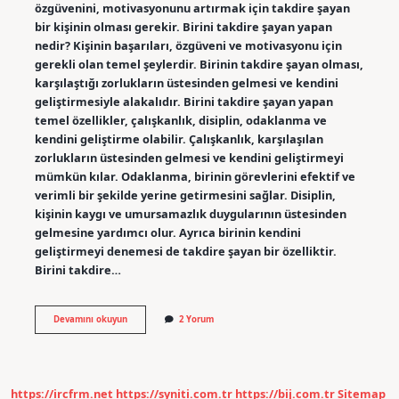
özgüvenini, motivasyonunu artırmak için takdire şayan
bir kişinin olması gerekir. Birini takdire şayan yapan
nedir? Kişinin başarıları, özgüveni ve motivasyonu için
gerekli olan temel şeylerdir. Birinin takdire şayan olması,
karşılaştığı zorlukların üstesinden gelmesi ve kendini
geliştirmesiyle alakalıdır. Birini takdire şayan yapan
temel özellikler, çalışkanlık, disiplin, odaklanma ve
kendini geliştirme olabilir. Çalışkanlık, karşılaşılan
zorlukların üstesinden gelmesi ve kendini geliştirmeyi
mümkün kılar. Odaklanma, birinin görevlerini efektif ve
verimli bir şekilde yerine getirmesini sağlar. Disiplin,
kişinin kaygı ve umursamazlık duygularının üstesinden
gelmesine yardımcı olur. Ayrıca birinin kendini
geliştirmeyi denemesi de takdire şayan bir özelliktir.
Birini takdire…
Birini
Devamını okuyun
2 Yorum
takdire
şayan
yapan
nedir
https://ircfrm.net
https://syniti.com.tr
https://bij.com.tr
Sitemap