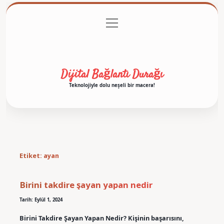
menüyü
Anasayfa
Gizlilik Politikası
Yasal Uyarı
aç
Hakkımızda
Dijital Bağlantı Durağı
Teknolojiyle dolu neşeli bir macera!
Etiket:
ayan
Birini takdire şayan yapan nedir
Tarih: Eylül 1, 2024
Birini Takdire Şayan Yapan Nedir? Kişinin başarısını,