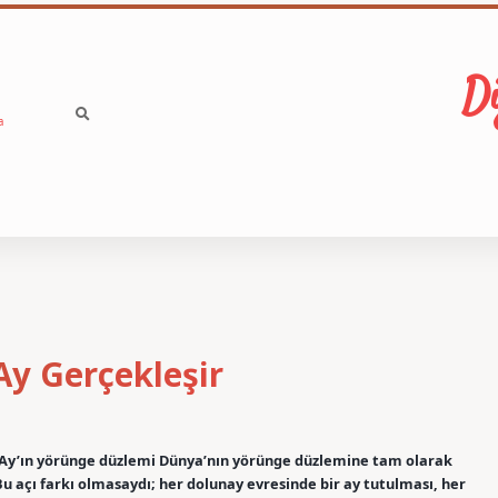
Di
a
y Gerçekleşir
Ay’ın yörünge düzlemi Dünya’nın yörünge düzlemine tam olarak
Bu açı farkı olmasaydı; her dolunay evresinde bir ay tutulması, her