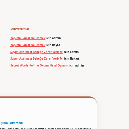
Son yorumlar
Yapının Banisi Ne Demek
için
admin
Yapının Banisi Ne Demek
için
Beyza
Suyun Azalması Bebeğe Zarar Verir Mi
için
admin
Suyun Azalması Bebeğe Zarar Verir Mi
için
Hakan
Secret Words Kelime Oyunu Nasıl Oynanır
için
admin
egram: @karabul