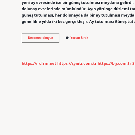
yeni ay evresinde ise bir güneş tutulması meydana gelirdi
dolunay evrelerinde mümkündür. Ayın yörünge düzlemi tam
güneş tutulması, her dolunayda da bir ay tutulması meydana
genellikle yılda iki kez gerçekleşir. Ay tutulması Güneş 
Ay
Devamını okuyun
Yorum Bırak
Tutulması
Neden
Her
Ay
Gerçekleşir
https://ircfrm.net
https://syniti.com.tr
https://bij.com.tr
S