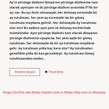
Ay’ın yörünge düzlemi Dünya’nın yörünge düzlemine tam
olarak uymuyor ve iki yörünge düzlemi arasında 5°’lik bir
açı var. Bu açı farkı olmasaydı; her dolunay evresinde bir
ay tutulması, her yeni ay evresinde ise bir güneş
tutulması meydana gelirdi. Her dolunayda Ay tutulması
olur mu? Bu sadece ayın yeni ve dolunay evrelerinde
mümkündür. Ayın yörünge düzlemi tam olarak dünyanın
yörünge düzlemine uyuyorsa; her yeni ayda bir güneş
tutulması, her dolunayda da bir ay tutulması meydana
gelir. Ay tutulması yılda kaç kere olur? Ay tutulmaları
genellikle yılda iki kez gerçekleşir. Ay tutulması Güneş
tutulmasından neden…
Ay
Devamını okuyun
Yorum Bırak
Tutulması
Neden
Her
Ay
Gerçekleşir
https://ircfrm.net
https://syniti.com.tr
https://bij.com.tr
Sitemap