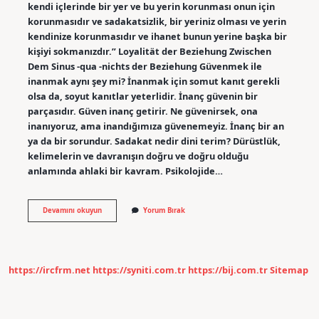
kendi içlerinde bir yer ve bu yerin korunması onun için
korunmasıdır ve sadakatsizlik, bir yeriniz olması ve yerin
kendinize korunmasıdır ve ihanet bunun yerine başka bir
kişiyi sokmanızdır.” Loyalität der Beziehung Zwischen
Dem Sinus -qua -nichts der Beziehung Güvenmek ile
inanmak aynı şey mi? İnanmak için somut kanıt gerekli
olsa da, soyut kanıtlar yeterlidir. İnanç güvenin bir
parçasıdır. Güven inanç getirir. Ne güvenirsek, ona
inanıyoruz, ama inandığımıza güvenemeyiz. İnanç bir an
ya da bir sorundur. Sadakat nedir dini terim? Dürüstlük,
kelimelerin ve davranışın doğru ve doğru olduğu
anlamında ahlaki bir kavram. Psikolojide…
Sadakat
Devamını okuyun
Yorum Bırak
Ve
Güven
Aynı
Şey
Mi
https://ircfrm.net
https://syniti.com.tr
https://bij.com.tr
Sitemap