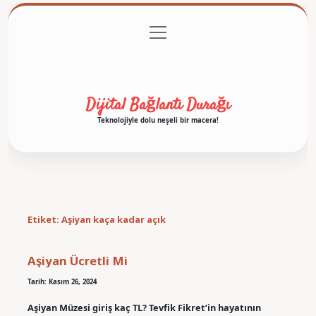
menüyü
Anasayfa
Gizlilik Politikası
Yasal Uyarı
aç
Hakkımızda
Dijital Bağlantı Durağı
Teknolojiyle dolu neşeli bir macera!
Etiket:
Aşiyan kaça kadar açık
Aşiyan Ücretli Mi
Tarih: Kasım 26, 2024
Aşiyan Müzesi giriş kaç TL? Tevfik Fikret’in hayatının