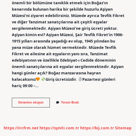
önemli bir bölümüne tanıklık etmek için Boğaz’ın
kenarında bulunan harika bir şekilde huzurlu Aşiyan
Müzesi’ni ziyaret edebilirsiniz. Müzede ayrıca Tevfik Fikret
ve diğer Tanzimat sanatçılarına ait çeşitli eşyalar
sergilenmektedir. Aşiyan Müzesi’ne giriş ücreti yoktur.
Aşiyan kimin evi? Aşiyan Müzesi, Şair Tevfik Fikret’in 1906-
1915 yılları arasında yaşadığı ev olup, 1945 yılından bu
yana müze olarak hizmet vermektedir. Müzede Tevfik
Fikret ve ailesine ait eşyaların yanı sıra, Tanzimat
edebiyatının ve özellikle Edebiyat-ı Cedide döneminin
önemli sanatçılarına ait eşyalar sergilenmektedir. Aşiyan
hangi günler açık? Boğaz manzarasına hayran
kalacaksınız
Giriş ücretsizdir.
Pazartesi günleri
hariç 09:00 –…
Aşiyan
Devamını okuyun
Yorum Bırak
Ücretli
Mi
https://ircfrm.net
https://syniti.com.tr
https://bij.com.tr
Sitemap