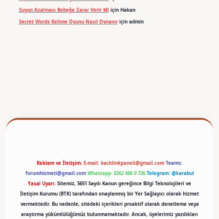
Suyun Azalması Bebeğe Zarar Verir Mi
için
Hakan
Secret Words Kelime Oyunu Nasıl Oynanır
için
admin
betexper
Reklam ve İletişim:
E-mail:
backlinkpaneli@gmail.com
Teams:
forumhizmeti@gmail.com
Whatsapp: 0262 606 0 726
Telegram: @karabul
Yasal Uyarı:
Sitemiz, 5651 Sayılı Kanun gereğince Bilgi Teknolojileri ve
İletişim Kurumu (BTK) tarafından onaylanmış bir Yer Sağlayıcı olarak hizmet
vermektedir. Bu nedenle, sitedeki içerikleri proaktif olarak denetleme veya
araştırma yükümlülüğümüz bulunmamaktadır. Ancak, üyelerimiz yazdıkları