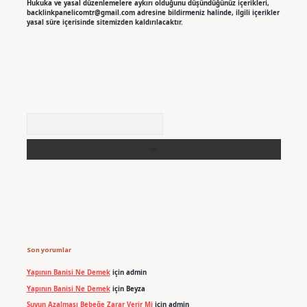
Hukuka ve yasal düzenlemelere aykırı olduğunu düşündüğünüz içerikleri,
backlinkpanelicomtr@gmail.com
adresine bildirmeniz halinde, ilgili içerikler
yasal süre içerisinde sitemizden kaldırılacaktır.
Arama
Son yorumlar
Yapının Banisi Ne Demek
için
admin
Yapının Banisi Ne Demek
için
Beyza
Suyun Azalması Bebeğe Zarar Verir Mi
için
admin