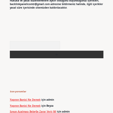
Hukuka ve yasal düzenlemelere aykırı olduğunu düşündüğünüz içerikleri,
backlinkpanelicomtr@gmail.com
adresine bildirmeniz halinde, ilgili içerikler
yasal süre içerisinde sitemizden kaldırılacaktır.
Arama
Son yorumlar
Yapının Banisi Ne Demek
için
admin
Yapının Banisi Ne Demek
için
Beyza
Suyun Azalması Bebeğe Zarar Verir Mi
için
admin