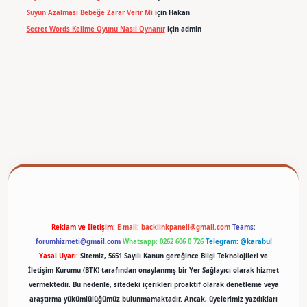
Suyun Azalması Bebeğe Zarar Verir Mi
için
Hakan
Secret Words Kelime Oyunu Nasıl Oynanır
için
admin
betexper
Reklam ve İletişim:
E-mail:
backlinkpaneli@gmail.com
Teams:
forumhizmeti@gmail.com
Whatsapp: 0262 606 0 726
Telegram: @karabul
Yasal Uyarı:
Sitemiz, 5651 Sayılı Kanun gereğince Bilgi Teknolojileri ve
İletişim Kurumu (BTK) tarafından onaylanmış bir Yer Sağlayıcı olarak hizmet
vermektedir. Bu nedenle, sitedeki içerikleri proaktif olarak denetleme veya
araştırma yükümlülüğümüz bulunmamaktadır. Ancak, üyelerimiz yazdıkları