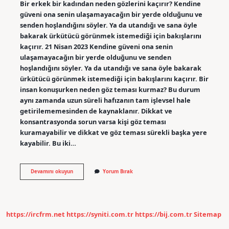
Bir erkek bir kadından neden gözlerini kaçırır? Kendine
güveni ona senin ulaşamayacağın bir yerde olduğunu ve
senden hoşlandığını söyler. Ya da utandığı ve sana öyle
bakarak ürkütücü görünmek istemediği için bakışlarını
kaçırır. 21 Nisan 2023 Kendine güveni ona senin
ulaşamayacağın bir yerde olduğunu ve senden
hoşlandığını söyler. Ya da utandığı ve sana öyle bakarak
ürkütücü görünmek istemediği için bakışlarını kaçırır. Bir
insan konuşurken neden göz teması kurmaz? Bu durum
aynı zamanda uzun süreli hafızanın tam işlevsel hale
getirilememesinden de kaynaklanır. Dikkat ve
konsantrasyonda sorun varsa kişi göz teması
kuramayabilir ve dikkat ve göz teması sürekli başka yere
kayabilir. Bu iki…
Bir
Devamını okuyun
Yorum Bırak
Insan
Neden
Konuşurken
Gözlerini
Kaçırıyorsa
https://ircfrm.net
https://syniti.com.tr
https://bij.com.tr
Sitemap