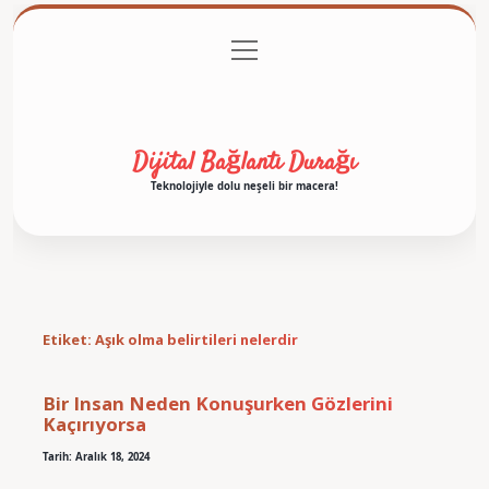
menüyü
Anasayfa
Gizlilik Politikası
Yasal Uyarı
aç
Hakkımızda
Dijital Bağlantı Durağı
Teknolojiyle dolu neşeli bir macera!
Etiket:
Aşık olma belirtileri nelerdir
Bir Insan Neden Konuşurken Gözlerini
Kaçırıyorsa
Tarih: Aralık 18, 2024