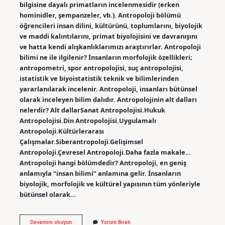
bilgisine dayalı primatların incelenmesidir (erken
hominidler, şempanzeler, vb.). Antropoloji bölümü
öğrencileri insan dilini, kültürünü, toplumlarını, biyolojik
ve maddi kalıntılarını, primat biyolojisini ve davranışını
ve hatta kendi alışkanlıklarımızı araştırırlar. Antropoloji
bilimi ne ile ilgilenir? İnsanların morfolojik özellikleri;
antropometri, spor antropolojisi, suç antropolojisi,
istatistik ve biyoistatistik teknik ve bilimlerinden
yararlanılarak incelenir. Antropoloji, insanları bütünsel
olarak inceleyen bilim dalıdır. Antropolojinin alt dalları
nelerdir? Alt dallarSanat Antropolojisi.Hukuk
Antropolojisi.Din Antropolojisi.Uygulamalı
Antropoloji.Kültürlerarası
Çalışmalar.Siberantropoloji.Gelişimsel
Antropoloji.Çevresel Antropoloji.Daha fazla makale…
Antropoloji hangi bölümdedir? Antropoloji, en geniş
anlamıyla “insan bilimi” anlamına gelir. İnsanların
biyolojik, morfolojik ve kültürel yapısının tüm yönleriyle
bütünsel olarak…
Antropoloji
Devamını okuyun
Yorum Bırak