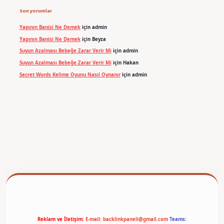
Son yorumlar
Yapının Banisi Ne Demek
için
admin
Yapının Banisi Ne Demek
için
Beyza
Suyun Azalması Bebeğe Zarar Verir Mi
için
admin
Suyun Azalması Bebeğe Zarar Verir Mi
için
Hakan
Secret Words Kelime Oyunu Nasıl Oynanır
için
admin
betexper
Reklam ve İletişim:
E-mail:
backlinkpaneli@gmail.com
Teams: