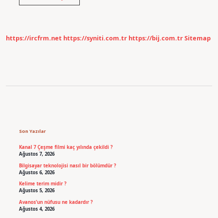
Ne
Ile
Uğraşır
https://ircfrm.net
https://syniti.com.tr
https://bij.com.tr
Sitemap
Sidebar
Son Yazılar
Kanal 7 Çeşme filmi kaç yılında çekildi ?
Ağustos 7, 2026
Bilgisayar teknolojisi nasıl bir bölümdür ?
Ağustos 6, 2026
Kelime terim midir ?
Ağustos 5, 2026
Avanos’un nüfusu ne kadardır ?
Ağustos 4, 2026